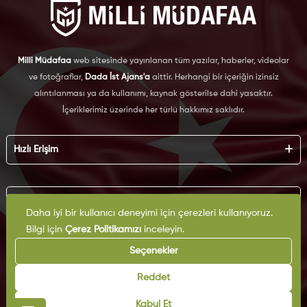
Milli Müdafaa
web sitesinde yayınlanan tüm yazılar, haberler, videolar
ve fotoğraflar,
Dada İst Ajans'a
aittir. Herhangi bir içeriğin izinsiz
alıntılanması ya da kullanımı, kaynak gösterilse dahi yasaktır.
İçeriklerimiz üzerinde her türlü hakkımız saklıdır.
Hızlı Erişim
Hakkımızda
Künye
Kurumsal
Reklam
Daha iyi bir kullanıcı deneyimi için çerezleri kullanıyoruz.
İş Birliği
Bilgi için
Çerez Politikamızı
inceleyin.
KVKK
Arşiv
Çerez Politikası
Seçenekler
İletişim
Gizlilik Politikası
Yazarlar
Kullanım Şartları
Reddet
Yayın İlkeleri
Kabul Et