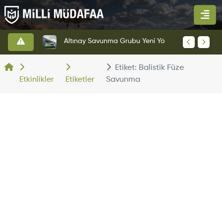
HAVELSAN’dan Azerbaycan Hava Kuvvetlerine Kritik Komuta Kontrol Sistemi İhracatı
Altınay Savunma Grubu Yeni Yönetim Yapısına Geçti
Etiket: Balistik Füze
Etkinlikler
Etiketler
Savunma