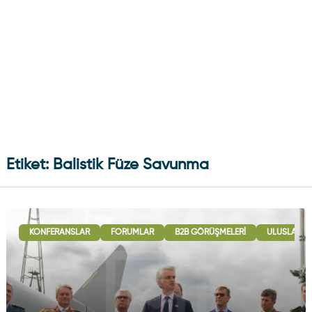
Etiket: Balistik Füze Savunma
KONFERANSLAR
FORUMLAR
B2B GÖRÜŞMELERI
ULUSLARARA