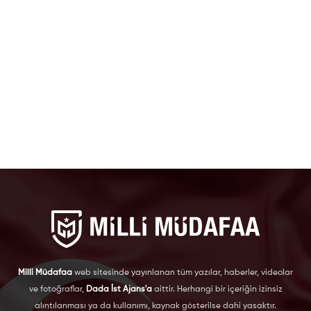
Milli Müdafaa
web sitesinde yayınlanan tüm yazılar, haberler, videolar
ve fotoğraflar,
Dada İst Ajans'a
aittir. Herhangi bir içeriğin izinsiz
alıntılanması ya da kullanımı, kaynak gösterilse dahi yasaktır.