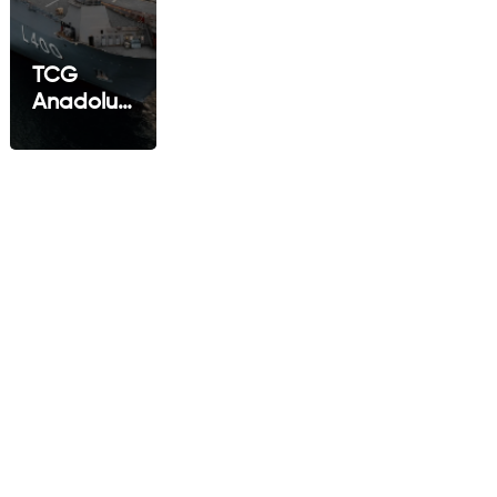
TCG
Anadolu:
Türkiye’nin
Güç
Aktarımında
Yeni
Amiral
Gemisi