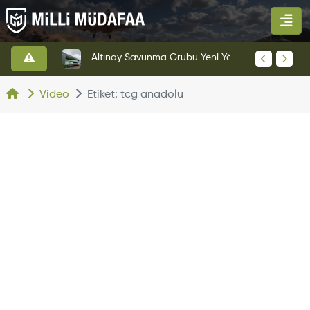
HAVELSAN’dan Azerbaycan Hava Kuvvetlerine Kritik Komuta Kontrol Sistemi İhracatı
Altınay Savunma Grubu Yeni Yönetim Yapısına Geçti
Video
Etiket: tcg anadolu