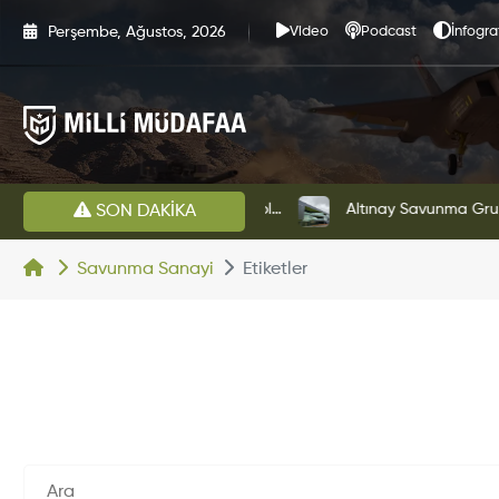
Perşembe, Ağustos, 2026
Video
Podcast
İnfogra
HAVELSAN’dan Azerbaycan Hava Kuvvetlerine Kritik Komuta Kontrol Sistemi İhracatı
Altınay Savunma Grubu Ye
SON DAKİKA
Savunma Sanayi
Etiketler