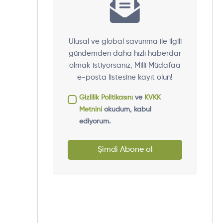
Ulusal ve global savunma ile ilgili
gündemden daha hızlı haberdar
olmak istiyorsanız, Milli Müdafaa
e-posta listesine kayıt olun!
Gizlilik Politikasını
ve
KVKK
Metnini
okudum, kabul
ediyorum.
Şimdi Abone ol