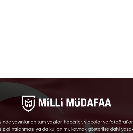
inde yayınlanan tüm yazılar, haberler, videolar ve fotoğraflar
nsiz alıntılanması ya da kullanımı, kaynak gösterilse dahi yasakt