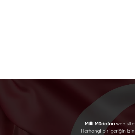
Milli Müdafaa
web sites
Herhangi bir içeriğin izi