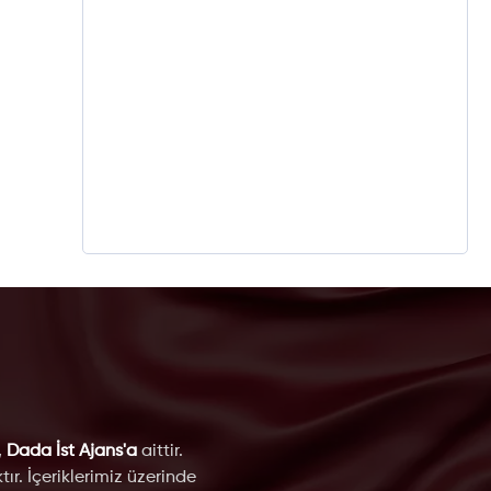
,
Dada İst Ajans'a
aittir.
ır. İçeriklerimiz üzerinde