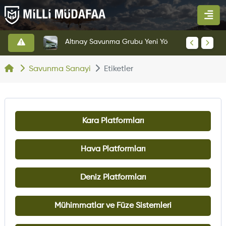
HAVELSAN’dan Azerbaycan Hava Kuvvetlerine Kritik Komuta Kontrol Sistemi İhracatı
Altınay Savunma Grubu Yeni Yönetim Yapısına Geçti
Savunma Sanayi
Etiketler
Kara Platformları
Hava Platformları
Deniz Platformları
Mühimmatlar ve Füze Sistemleri