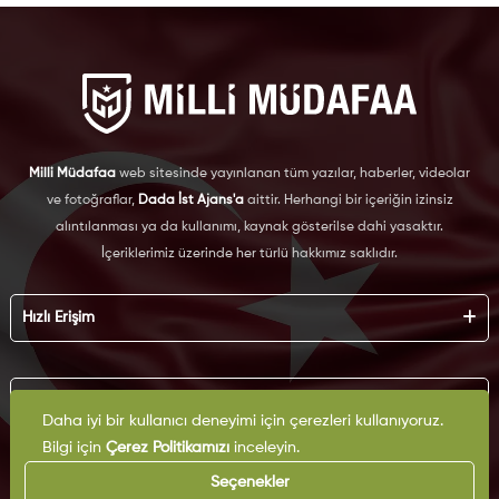
Milli Müdafaa
web sitesinde yayınlanan tüm yazılar, haberler, videolar
ve fotoğraflar,
Dada İst Ajans'a
aittir. Herhangi bir içeriğin izinsiz
alıntılanması ya da kullanımı, kaynak gösterilse dahi yasaktır.
İçeriklerimiz üzerinde her türlü hakkımız saklıdır.
Hızlı Erişim
Hakkımızda
Künye
Kurumsal
Reklam
Daha iyi bir kullanıcı deneyimi için çerezleri kullanıyoruz.
İş Birliği
Bilgi için
Çerez Politikamızı
inceleyin.
KVKK
Arşiv
Çerez Politikası
Seçenekler
İletişim