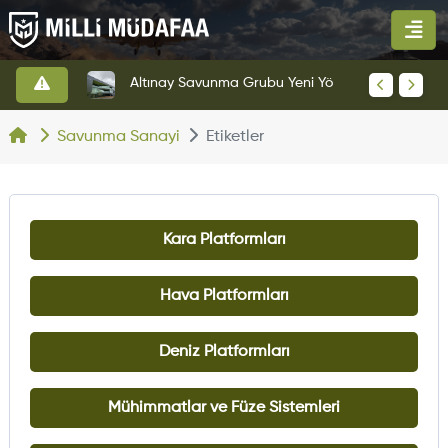
HAVELSAN’dan Azerbaycan Hava Kuvvetlerine Kritik Komuta Kontrol Sistemi İhracatı
Altınay Savunma Grubu Yeni Yönetim Yapısına Geçti
Savunma Sanayi
Etiketler
Kara Platformları
Hava Platformları
Deniz Platformları
Mühimmatlar ve Füze Sistemleri