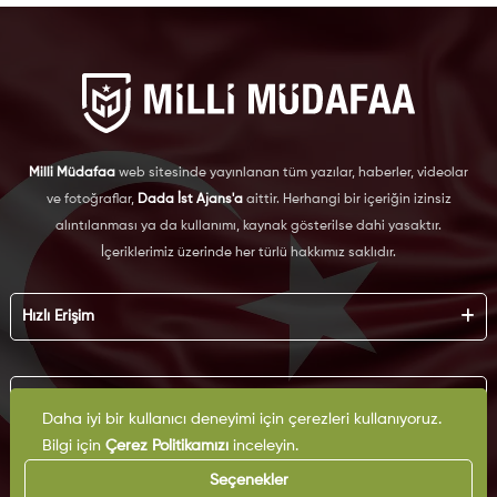
Milli Müdafaa
web sitesinde yayınlanan tüm yazılar, haberler, videolar
ve fotoğraflar,
Dada İst Ajans'a
aittir. Herhangi bir içeriğin izinsiz
alıntılanması ya da kullanımı, kaynak gösterilse dahi yasaktır.
İçeriklerimiz üzerinde her türlü hakkımız saklıdır.
Hızlı Erişim
Hakkımızda
Künye
Kurumsal
Reklam
Daha iyi bir kullanıcı deneyimi için çerezleri kullanıyoruz.
İş Birliği
Bilgi için
Çerez Politikamızı
inceleyin.
KVKK
Arşiv
Çerez Politikası
Seçenekler
İletişim