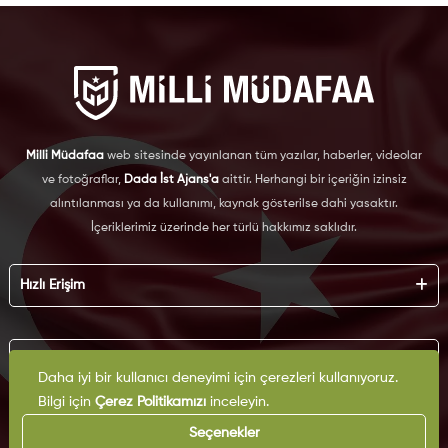
Milli Müdafaa
web sitesinde yayınlanan tüm yazılar, haberler, videolar
ve fotoğraflar,
Dada İst Ajans'a
aittir. Herhangi bir içeriğin izinsiz
alıntılanması ya da kullanımı, kaynak gösterilse dahi yasaktır.
İçeriklerimiz üzerinde her türlü hakkımız saklıdır.
Hızlı Erişim
Hakkımızda
Künye
Kurumsal
Reklam
Daha iyi bir kullanıcı deneyimi için çerezleri kullanıyoruz.
İş Birliği
Bilgi için
Çerez Politikamızı
inceleyin.
KVKK
Arşiv
Çerez Politikası
Seçenekler
İletişim