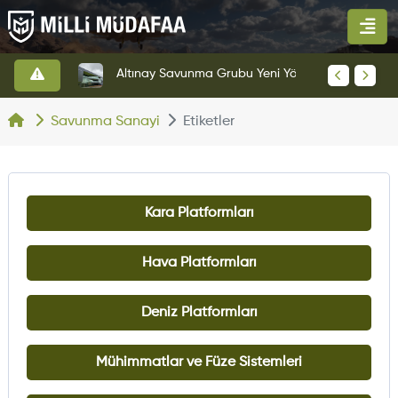
HAVELSAN’dan Azerbaycan Hava Kuvvetlerine Kritik Komuta Kontrol Sistemi İhracatı
Altınay Savunma Grubu Yeni Yönetim Yapısına Geçti
Savunma Sanayi
Etiketler
Kara Platformları
Hava Platformları
Deniz Platformları
Mühimmatlar ve Füze Sistemleri