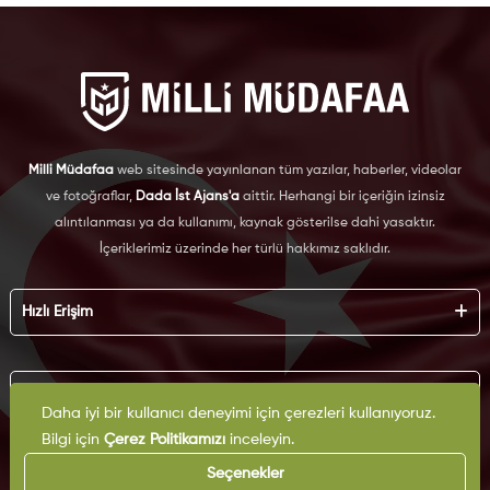
Milli Müdafaa
web sitesinde yayınlanan tüm yazılar, haberler, videolar
ve fotoğraflar,
Dada İst Ajans'a
aittir. Herhangi bir içeriğin izinsiz
alıntılanması ya da kullanımı, kaynak gösterilse dahi yasaktır.
İçeriklerimiz üzerinde her türlü hakkımız saklıdır.
Hızlı Erişim
Hakkımızda
Künye
Kurumsal
Reklam
Daha iyi bir kullanıcı deneyimi için çerezleri kullanıyoruz.
İş Birliği
Bilgi için
Çerez Politikamızı
inceleyin.
KVKK
Arşiv
Çerez Politikası
Seçenekler
İletişim