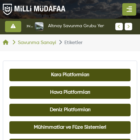
HAVELSAN’dan Azerbaycan Hava Kuvvetlerine Kritik Komuta Kontrol Sistemi İhracatı
Altınay Savunma Grubu Yeni Yönetim Yapısına Geçti
Savunma Sanayi
Etiketler
Kara Platformları
Hava Platformları
Deniz Platformları
Mühimmatlar ve Füze Sistemleri