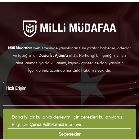
Milli Müdafaa
web sitesinde yayınlanan tüm yazılar, haberler, videolar
ve fotoğraflar,
Dada İst Ajans'a
aittir. Herhangi bir içeriğin izinsiz
alıntılanması ya da kullanımı, kaynak gösterilse dahi yasaktır.
İçeriklerimiz üzerinde her türlü hakkımız saklıdır.
Hızlı Erişim
Hakkımızda
Künye
Kurumsal
Reklam
Daha iyi bir kullanıcı deneyimi için çerezleri kullanıyoruz.
İş Birliği
Bilgi için
Çerez Politikamızı
inceleyin.
KVKK
Arşiv
Çerez Politikası
Seçenekler
İletişim