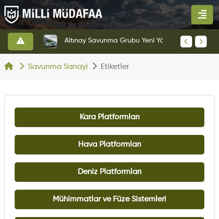
HAVELSAN’dan Azerbaycan Hava Kuvvetlerine Kritik Komuta Kontrol Sistemi İhracatı
Altınay Savunma Grubu Yeni Yönetim Yapısına Geçti
Savunma Sanayi
Etiketler
Kara Platformları
Hava Platformları
Deniz Platformları
Mühimmatlar ve Füze Sistemleri