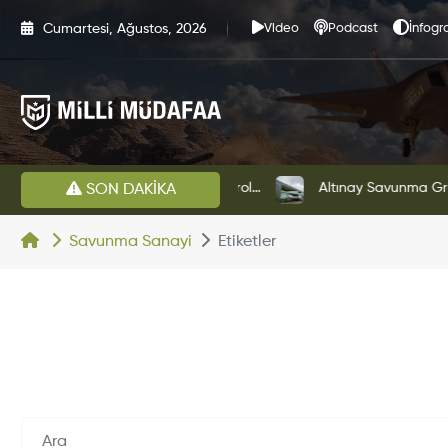
Cumartesi, Ağustos, 2026
Video
Podcast
İnfogra
HAVELSAN’dan Azerbaycan Hava Kuvvetlerine Kritik Komuta Kontrol Sistemi İhracatı
Altınay Savunma Grubu Ye
SON DAKİKA
Savunma Sanayi
Etiketler