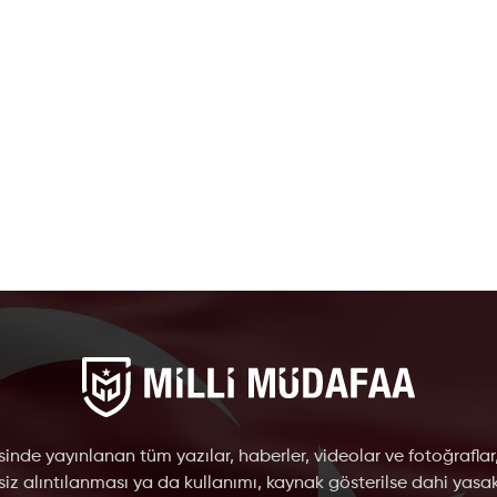
inde yayınlanan tüm yazılar, haberler, videolar ve fotoğraflar
nsiz alıntılanması ya da kullanımı, kaynak gösterilse dahi yasakt