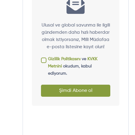
Ulusal ve global savunma ile ilgili
gündemden daha hızlı haberdar
olmak istiyorsanız, Milli Müdafaa
e-posta listesine kayıt olun!
Gizlilik Politikasını
ve
KVKK
Metnini
okudum, kabul
ediyorum.
Şimdi Abone ol