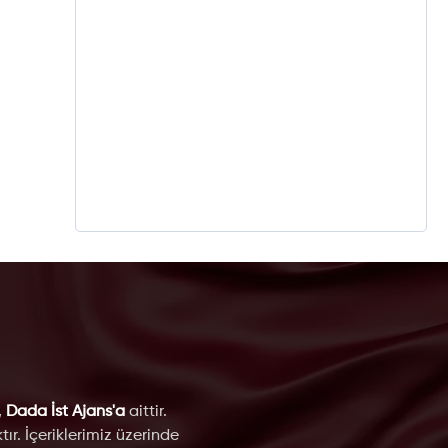
,
Dada İst Ajans'a
aittir.
ır. İçeriklerimiz üzerinde