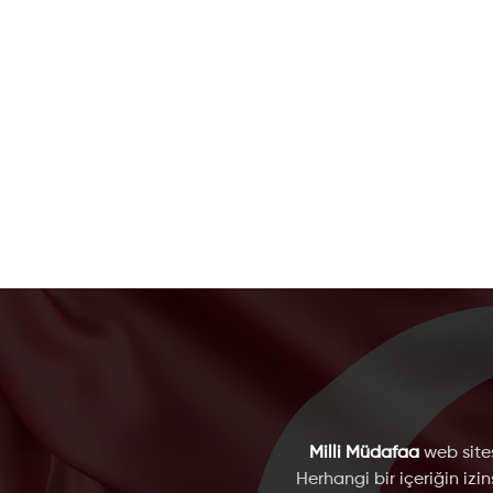
Milli Müdafaa
web sites
Herhangi bir içeriğin izi