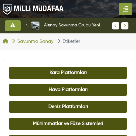
HAVELSAN’dan Azerbaycan Hava Kuvvetlerine Kritik Komuta Kontrol Sistemi İhracatı
Altınay Savunma Grubu Yeni Yönetim Yapısına Geçti
Savunma Sanayi
Etiketler
Kara Platformları
Hava Platformları
Deniz Platformları
Mühimmatlar ve Füze Sistemleri