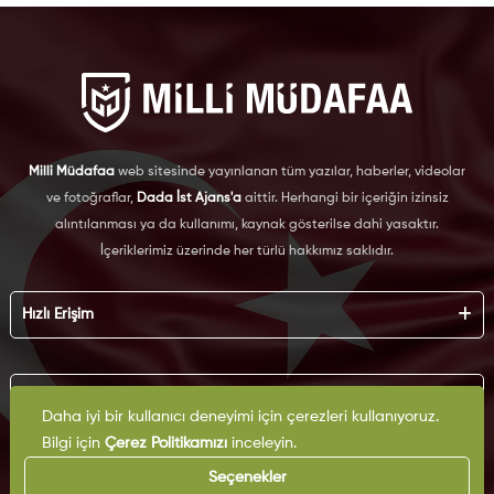
Milli Müdafaa
web sitesinde yayınlanan tüm yazılar, haberler, videolar
ve fotoğraflar,
Dada İst Ajans'a
aittir. Herhangi bir içeriğin izinsiz
alıntılanması ya da kullanımı, kaynak gösterilse dahi yasaktır.
İçeriklerimiz üzerinde her türlü hakkımız saklıdır.
Hızlı Erişim
Hakkımızda
Künye
Kurumsal
Reklam
Daha iyi bir kullanıcı deneyimi için çerezleri kullanıyoruz.
İş Birliği
Bilgi için
Çerez Politikamızı
inceleyin.
KVKK
Arşiv
Çerez Politikası
Seçenekler
İletişim