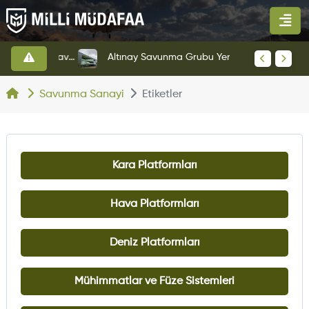
HAVELSAN’dan Azerbaycan Hava Kuvvetlerine Kritik Komuta Kontrol Sistemi İhracatı
Altınay Savunma Grubu Yeni Yönetim Yapısına Geçti
Savunma Sanayi
Etiketler
Kara Platformları
Hava Platformları
Deniz Platformları
Mühimmatlar ve Füze Sistemleri