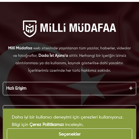
Milli Müdafaa
web sitesinde yayınlanan tüm yazılar, haberler, videolar
ve fotoğraflar,
Dada İst Ajans'a
aittir. Herhangi bir içeriğin izinsiz
alıntılanması ya da kullanımı, kaynak gösterilse dahi yasaktır.
İçeriklerimiz üzerinde her türlü hakkımız saklıdır.
Hızlı Erişim
Hakkımızda
Künye
Kurumsal
Reklam
Daha iyi bir kullanıcı deneyimi için çerezleri kullanıyoruz.
İş Birliği
Bilgi için
Çerez Politikamızı
inceleyin.
KVKK
Arşiv
Çerez Politikası
Seçenekler
İletişim