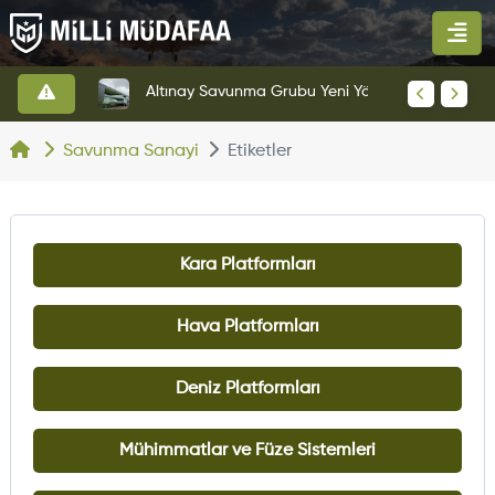
HAVELSAN’dan Azerbaycan Hava Kuvvetlerine Kritik Komuta Kontrol Sistemi İhracatı
Altınay Savunma Grubu Yeni Yönetim Yapısına Geçti
Savunma Sanayi
Etiketler
Kara Platformları
Hava Platformları
Deniz Platformları
Mühimmatlar ve Füze Sistemleri