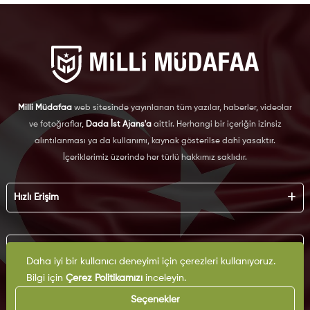
Milli Müdafaa
web sitesinde yayınlanan tüm yazılar, haberler, videolar
ve fotoğraflar,
Dada İst Ajans'a
aittir. Herhangi bir içeriğin izinsiz
alıntılanması ya da kullanımı, kaynak gösterilse dahi yasaktır.
İçeriklerimiz üzerinde her türlü hakkımız saklıdır.
Hızlı Erişim
Hakkımızda
Künye
Kurumsal
Reklam
Daha iyi bir kullanıcı deneyimi için çerezleri kullanıyoruz.
İş Birliği
Bilgi için
Çerez Politikamızı
inceleyin.
KVKK
Arşiv
Çerez Politikası
Seçenekler
İletişim