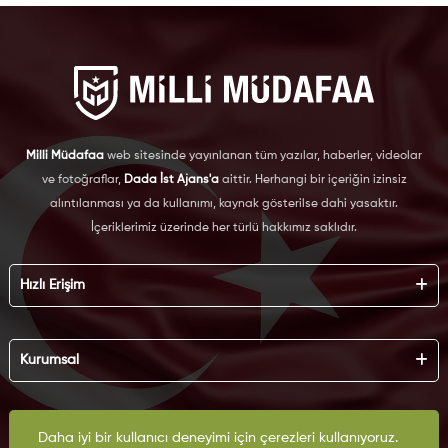
Milli Müdafaa
web sitesinde yayınlanan tüm yazılar, haberler, videolar
ve fotoğraflar,
Dada İst Ajans'a
aittir. Herhangi bir içeriğin izinsiz
alıntılanması ya da kullanımı, kaynak gösterilse dahi yasaktır.
İçeriklerimiz üzerinde her türlü hakkımız saklıdır.
Hızlı Erişim
Hakkımızda
Künye
Kurumsal
Reklam
İş Birliği
KVKK
Arşiv
Çerez Politikası
İletişim
Daha iyi bir kullanıcı deneyimi için çerezleri kullanıyoruz.