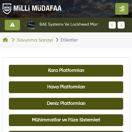
KAAN Savaş Uçağı Ön Uçuş Taksi Testini Başarıyla Tamamladı
BAE Systems Ve Lockheed Martin'den Blizzard Çok Görevli İHA
Savunma Sanayi
Etiketler
Kara Platformları
Hava Platformları
Deniz Platformları
Mühimmatlar ve Füze Sistemleri