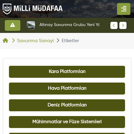
HAVELSAN’dan Azerbaycan Hava Kuvvetlerine Kritik Komuta Kontrol Sistemi İhracatı
Altınay Savunma Grubu Yeni Yönetim Yapısına Geçti
Savunma Sanayi
Etiketler
Kara Platformları
Hava Platformları
Deniz Platformları
Mühimmatlar ve Füze Sistemleri