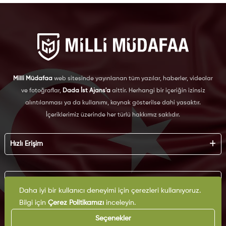
Milli Müdafaa
web sitesinde yayınlanan tüm yazılar, haberler, videolar
ve fotoğraflar,
Dada İst Ajans'a
aittir. Herhangi bir içeriğin izinsiz
alıntılanması ya da kullanımı, kaynak gösterilse dahi yasaktır.
İçeriklerimiz üzerinde her türlü hakkımız saklıdır.
Hızlı Erişim
Hakkımızda
Künye
Kurumsal
Reklam
Daha iyi bir kullanıcı deneyimi için çerezleri kullanıyoruz.
İş Birliği
Bilgi için
Çerez Politikamızı
inceleyin.
KVKK
Arşiv
Çerez Politikası
Seçenekler
İletişim