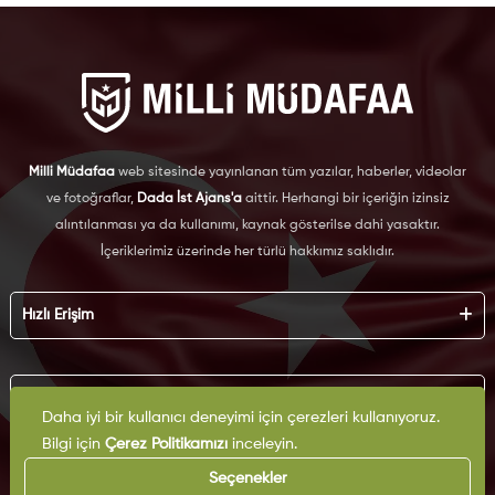
Milli Müdafaa
web sitesinde yayınlanan tüm yazılar, haberler, videolar
ve fotoğraflar,
Dada İst Ajans'a
aittir. Herhangi bir içeriğin izinsiz
alıntılanması ya da kullanımı, kaynak gösterilse dahi yasaktır.
İçeriklerimiz üzerinde her türlü hakkımız saklıdır.
Hızlı Erişim
Hakkımızda
Künye
Kurumsal
Reklam
Daha iyi bir kullanıcı deneyimi için çerezleri kullanıyoruz.
İş Birliği
Bilgi için
Çerez Politikamızı
inceleyin.
KVKK
Arşiv
Çerez Politikası
Seçenekler
İletişim