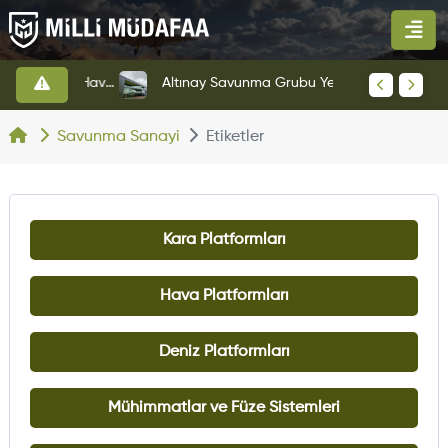
HAVELSAN’dan Azerbaycan Hava Kuvvetlerine Kritik Komuta Kontrol Sistemi İhracatı
Altınay Savunma Grubu Yeni Yönetim Yapısına Geçti
Savunma Sanayi
Etiketler
Kara Platformları
Hava Platformları
Deniz Platformları
Mühimmatlar ve Füze Sistemleri