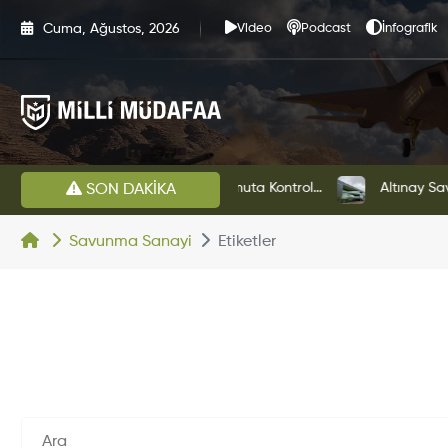
Cuma, Ağustos, 2026
Video
Podcast
İnfografik
HAVELSAN’dan Azerbaycan Hava Kuvvetlerine Kritik Komuta Kontrol Sistemi İhracatı
Altınay Savunma Grubu Ye
SON DAKİKA
Savunma Sanayi
Etiketler