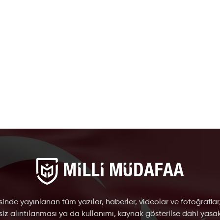
inde yayınlanan tüm yazılar, haberler, videolar ve fotoğraflar
nsiz alıntılanması ya da kullanımı, kaynak gösterilse dahi yasakt