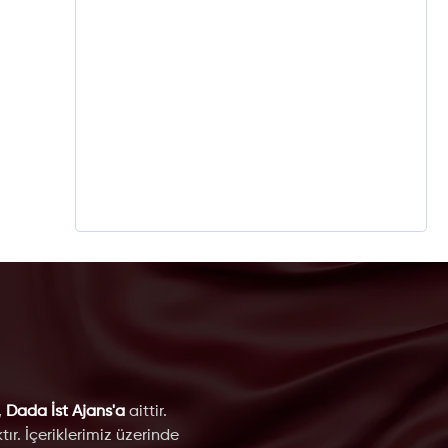
,
Dada İst Ajans'a
aittir.
ır. İçeriklerimiz üzerinde