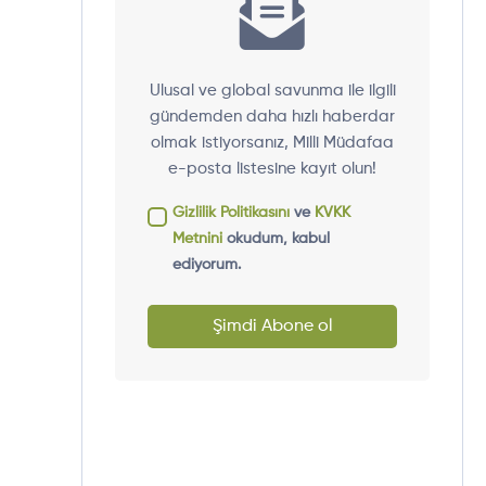
Ulusal ve global savunma ile ilgili
gündemden daha hızlı haberdar
olmak istiyorsanız, Milli Müdafaa
e-posta listesine kayıt olun!
Gizlilik Politikasını
ve
KVKK
Metnini
okudum, kabul
ediyorum.
Şimdi Abone ol