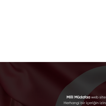
Milli Müdafaa
web sites
Herhangi bir içeriğin izi