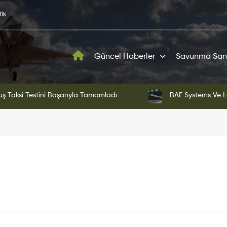
fik
Güncel Haberler
Savunma San
Martin'den Blizzard Çok Görevli İHA
Anduril'in Ohio Te