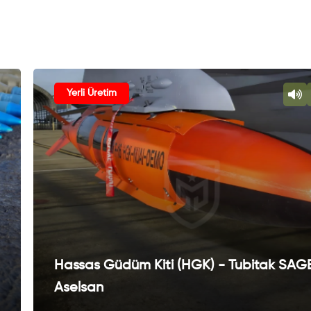
Yerli Üretim
Hassas Güdüm Kiti (HGK) - Tubitak SAG
Aselsan