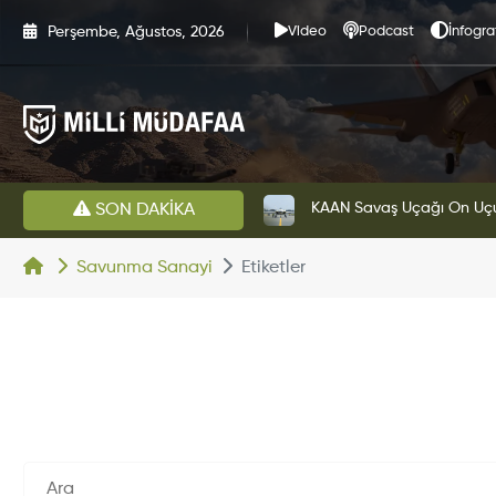
Perşembe, Ağustos, 2026
Video
Podcast
İnfogra
estini Başarıyla Tamamladı
BAE Systems Ve Lockheed 
SON DAKİKA
Savunma Sanayi
Etiketler