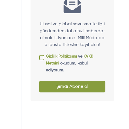
Ulusal ve global savunma ile ilgili
gündemden daha hızlı haberdar
olmak istiyorsanız, Milli Müdafaa
e-posta listesine kayıt olun!
Gizlilik Politikasını
ve
KVKK
Metnini
okudum, kabul
ediyorum.
Şimdi Abone ol