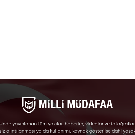
inde yayınlanan tüm yazılar, haberler, videolar ve fotoğraflar
nsiz alıntılanması ya da kullanımı, kaynak gösterilse dahi yasakt