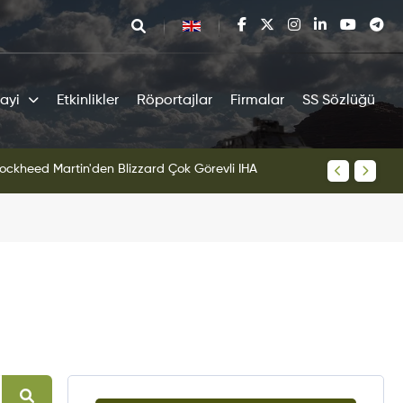
ayi
Etkinlikler
Röportajlar
Firmalar
SS Sözlüğü
sisinden İlk YFQ-44A Fury Çıktı