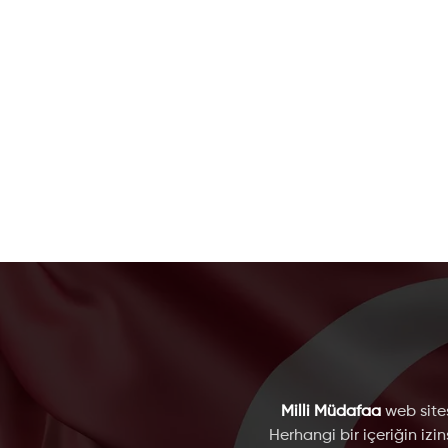
Milli Müdafaa
web sites
Herhangi bir içeriğin izi