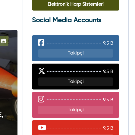
Elektronik Harp Sistemleri
Social Media Accounts
9.5 B
Takipçi
9.5 B
Takipçi
9.5 B
Takipçi
E,
9.5 B