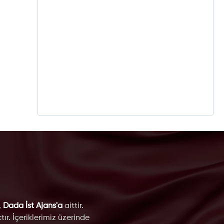
,
Dada İst Ajans'a
aittir.
ır. İçeriklerimiz üzerinde