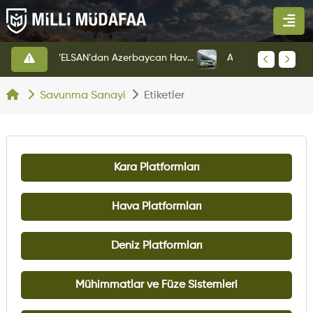
HAVELSAN’dan Azerbaycan Hava Kuvvetlerine Kritik Komuta Kontrol Sistemi İhracatı
Altınay Savunma Grubu Yeni Yönetim Yapısına Geçti
Savunma Sanayi
Etiketler
Kara Platformları
Hava Platformları
Deniz Platformları
Mühimmatlar ve Füze Sistemleri