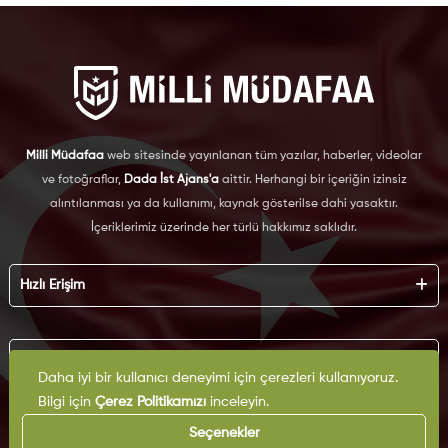
Milli Müdafaa
web sitesinde yayınlanan tüm yazılar, haberler, videolar
ve fotoğraflar,
Dada İst Ajans'a
aittir. Herhangi bir içeriğin izinsiz
alıntılanması ya da kullanımı, kaynak gösterilse dahi yasaktır.
İçeriklerimiz üzerinde her türlü hakkımız saklıdır.
Hızlı Erişim
Hakkımızda
Künye
Kurumsal
Reklam
Daha iyi bir kullanıcı deneyimi için çerezleri kullanıyoruz.
İş Birliği
Bilgi için
Çerez Politikamızı
inceleyin.
KVKK
Arşiv
Çerez Politikası
Seçenekler
İletişim