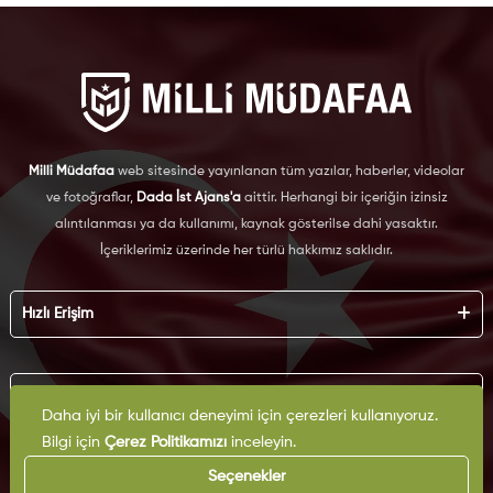
Milli Müdafaa
web sitesinde yayınlanan tüm yazılar, haberler, videolar
ve fotoğraflar,
Dada İst Ajans'a
aittir. Herhangi bir içeriğin izinsiz
alıntılanması ya da kullanımı, kaynak gösterilse dahi yasaktır.
İçeriklerimiz üzerinde her türlü hakkımız saklıdır.
Hızlı Erişim
Hakkımızda
Künye
Kurumsal
Reklam
Daha iyi bir kullanıcı deneyimi için çerezleri kullanıyoruz.
İş Birliği
Bilgi için
Çerez Politikamızı
inceleyin.
KVKK
Arşiv
Çerez Politikası
Seçenekler
İletişim