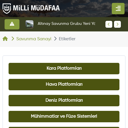
HAVELSAN’dan Azerbaycan Hava Kuvvetlerine Kritik Komuta Kontrol Sistemi İhracatı
Altınay Savunma Grubu Yeni Yönetim Yapısına Geçti
Savunma Sanayi
Etiketler
Kara Platformları
Hava Platformları
Deniz Platformları
Mühimmatlar ve Füze Sistemleri