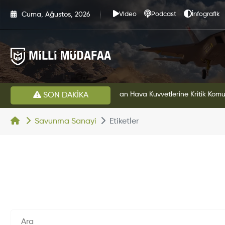
Cuma, Ağustos, 2026
Video
Podcast
İnfografik
HAVELSAN’dan Azerbaycan Hava Kuvvetlerine Kritik Komuta Kontrol Sistemi İhracatı
Altınay Savunma Grubu Ye
SON DAKİKA
Savunma Sanayi
Etiketler