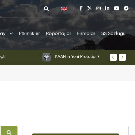
ayi
Etkinlikler
Röportajlar
Firmalar
SS Sözlüğü
tipi Pist Testlerine Başladı
KAAN Sav