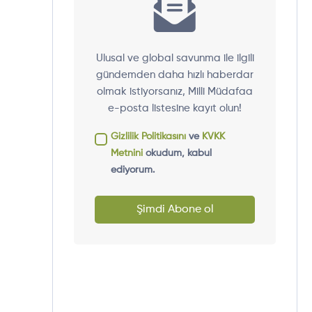
Ulusal ve global savunma ile ilgili
gündemden daha hızlı haberdar
olmak istiyorsanız, Milli Müdafaa
e-posta listesine kayıt olun!
Gizlilik Politikasını
ve
KVKK
Metnini
okudum, kabul
ediyorum.
Şimdi Abone ol