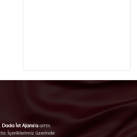
,
Dada İst Ajans'a
aittir.
ır. İçeriklerimiz üzerinde