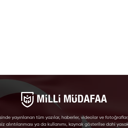
inde yayınlanan tüm yazılar, haberler, videolar ve fotoğraflar
nsiz alıntılanması ya da kullanımı, kaynak gösterilse dahi yasakt