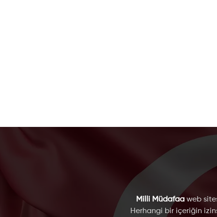
Milli Müdafaa
web sites
Herhangi bir içeriğin izi