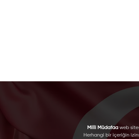
Milli Müdafaa
web sites
Herhangi bir içeriğin izi