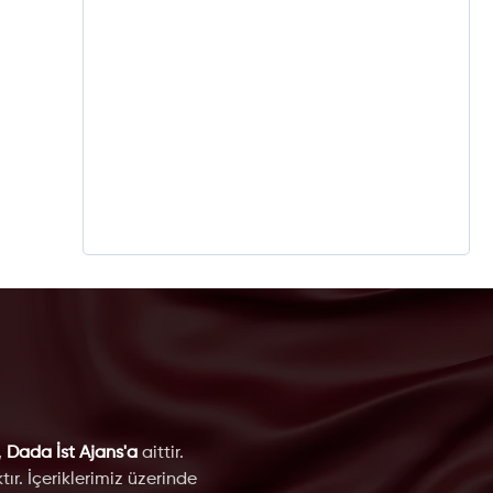
,
Dada İst Ajans'a
aittir.
ır. İçeriklerimiz üzerinde