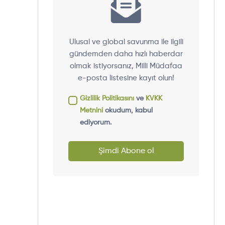
Ulusal ve global savunma ile ilgili
gündemden daha hızlı haberdar
olmak istiyorsanız, Milli Müdafaa
e-posta listesine kayıt olun!
Gizlilik Politikasını
ve
KVKK
Metnini
okudum, kabul
ediyorum.
Şimdi Abone ol