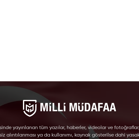
inde yayınlanan tüm yazılar, haberler, videolar ve fotoğraflar
nsiz alıntılanması ya da kullanımı, kaynak gösterilse dahi yasakt