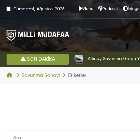
Cumartesi, Ağustos, 2026
Video
Podcast
İnfogra
HAVELSAN’dan Azerbaycan Hava Kuvvetlerine Kritik Komuta Kontrol Sistemi İhracatı
Altınay Savunma Grubu Ye
SON DAKİKA
Savunma Sanayi
Etiketler