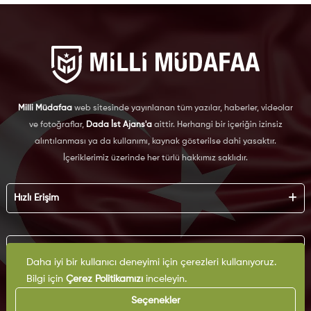
Milli Müdafaa
web sitesinde yayınlanan tüm yazılar, haberler, videolar
ve fotoğraflar,
Dada İst Ajans'a
aittir. Herhangi bir içeriğin izinsiz
alıntılanması ya da kullanımı, kaynak gösterilse dahi yasaktır.
İçeriklerimiz üzerinde her türlü hakkımız saklıdır.
Hızlı Erişim
Hakkımızda
Künye
Kurumsal
Reklam
Daha iyi bir kullanıcı deneyimi için çerezleri kullanıyoruz.
İş Birliği
Bilgi için
Çerez Politikamızı
inceleyin.
KVKK
Arşiv
Çerez Politikası
Seçenekler
İletişim