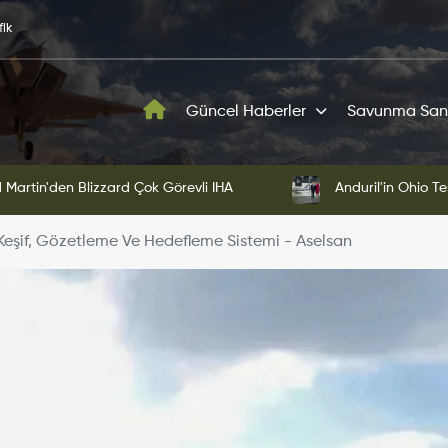
fik
Güncel Haberler
Savunma San
Martin'den Blizzard Çok Görevli İHA
Anduril'in Ohio Te
Keşif, Gözetleme Ve Hedefleme Sistemi - Aselsan