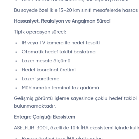
Uzun menzilli hedeflerde açısal sapmayı azaltır
Bu sayede özellikle 15–20 km sınıfı mesafelerde hassas
Hassasiyet, Reaksiyon ve Angajman Süreci
Tipik operasyon süreci:
IR veya TV kamera ile hedef tespiti
Otomatik hedef takibi başlatma
Lazer mesafe ölçümü
Hedef koordinat üretimi
Lazer işaretleme
Mühimmatın terminal faz güdümü
Gelişmiş görüntü işleme sayesinde çoklu hedef takibi 
bulunmamaktadır.
Entegre Çalıştığı Ekosistem
ASELFLIR-300T, özellikle Türk İHA ekosistemi içinde kull