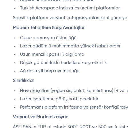
Baykar üretimi bazı İHA platformları
Turkish Aerospace Industries üretimi platformlar
Spesifik platform varyant entegrasyonları konfigürasyon
Modern Tehditlere Karşı Avantajlar
Gece operasyon üstünlüğü
Lazer güdümlü mühimmatla yüksek isabet oranı
Uzun menzilli pasif IR algılama
Düşük görünürlüklü hedeflere karşı etkinlik
Ağ destekli harp uyumluluğu
Sınırlılıklar
Hava koşulları (yoğun sis, bulut, kum fırtınası) IR ve 
Lazer işaretleme görüş hattı gerektirir
Performans platform irtifasına ve sensör konfigüras
Varyant ve Modernizasyon
ASELSAN’ın FLIR ailesinde 300T, 200T ve 500 sınıfı sis