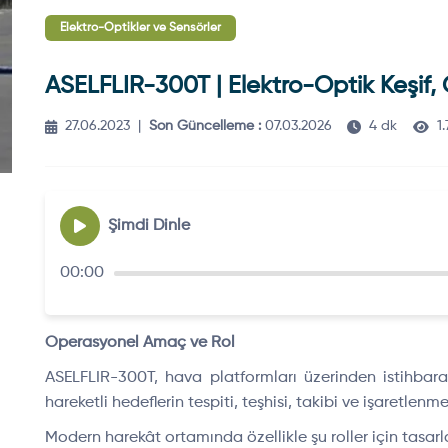
Elektro-Optikler ve Sensörler
ASELFLIR-300T | Elektro-Optik Keşif
27.06.2023
|
Son Güncelleme :
07.03.2026
4 dk
1
Şimdi Dinle
00:00
Operasyonel Amaç ve Rol
ASELFLIR-300T, hava platformları üzerinden istihbarat
hareketli hedeflerin tespiti, teşhisi, takibi ve işaretlenmes
Modern harekât ortamında özellikle şu roller için tasarl