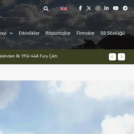
ayi
Etkinlikler
Röportajlar
Firmalar
SS Sözlüğü
sisinden İlk YFQ-44A Fury Çıktı