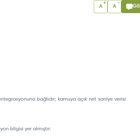
+
-
Gör
A
A
entegrasyonuna bağlıdır; kamuya açık net saniye verisi
n bilgisi yer almıştır: