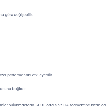
a göre değişebilir.
lazer performansını etkileyebilir
yonuna bağlıdır
temler bulunmaktadır. 300T, orta sınıf İHA segmentine hitap