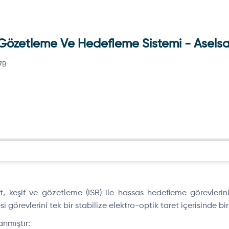
, Gözetleme Ve Hedefleme Sistemi - Asels
.7B
, keşif ve gözetleme (ISR) ile hassas hedefleme görevlerini 
i görevlerini tek bir stabilize elektro-optik taret içerisinde birle
anmıştır: