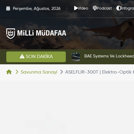
Perşembe, Ağustos, 2026
Video
Podcast
İnfogra
estini Başarıyla Tamamladı
BAE Systems Ve Lockheed 
SON DAKİKA
Savunma Sanayi
ASELFLIR-300T | Elektro-Optik 