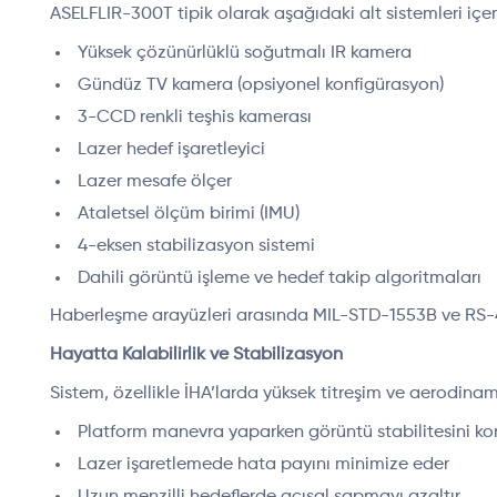
ASELFLIR-300T tipik olarak aşağıdaki alt sistemleri içeri
Yüksek çözünürlüklü soğutmalı IR kamera
Gündüz TV kamera (opsiyonel konfigürasyon)
3-CCD renkli teşhis kamerası
Lazer hedef işaretleyici
Lazer mesafe ölçer
Ataletsel ölçüm birimi (IMU)
4-eksen stabilizasyon sistemi
Dahili görüntü işleme ve hedef takip algoritmaları
Haberleşme arayüzleri arasında MIL-STD-1553B ve RS-422 g
Hayatta Kalabilirlik ve Stabilizasyon
Sistem, özellikle İHA’larda yüksek titreşim ve aerodinam
Platform manevra yaparken görüntü stabilitesini ko
Lazer işaretlemede hata payını minimize eder