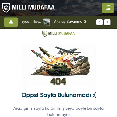
HAVELSAN’dan Azerbaycan Hava Kuvvetlerine Kritik Komuta Kontrol Sistemi İhracatı
Altınay Savunma Grubu Yeni Yönetim Yapısına Geçti
Opps! Sayfa Bulunamadı :(
Aradığınız sayfa kaldırılmış veya böyle bir sayfa
bulunmuyor