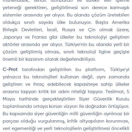
mühendislik, tehdit istihbaratı ve sürekli veri işleme
yeteneği gerektiren, geliştirilmesi son derece karmaşık
sistemler arasında yer alıyor. Bu alanda çözüm üretebilen
oldukça sınırlı sayıda ülke bulunuyor. Başta Amerika
Birleşik Devletleri, İsrail, Rusya ve Çin olmak üzere,
Japonya ve Fransa gibi ülkeler bu teknolojiyi geliştiren
aktörler arasında yer alıyor. Türkiye'nin bu alanda yerli bir
çözüm geliştirmiş olması, sınırlı teknoloji ligine geçişte
önemli bir kazanım olarak değerlendiriliyor.
C-Prot
tarafından geliştirilen bu platform, Türkiye'yi
yalnızca bu teknolojileri kullanan değil, aynı zamanda
geliştiren ve ihraç edebilecek kapasiteye sahip ülkeler
arasına taşıyan kritik bir adım niteliği taşıyor. Teslimat, 5
Mayıs tarihinde gerçekleştirilen Siyer Güvenlik Kurulu
toplantısında ortaya konan vizyon ile doğrudan örtüşüyor.
Bu kapsamda siyer güvenliğin milli güvenliğin ayrılmaz bir
parçası olduğu vurgulanmış, kritik altyapıların korunması,
veri egemenliği ve yerli teknolojilerin geliştirilmesi öncelikli