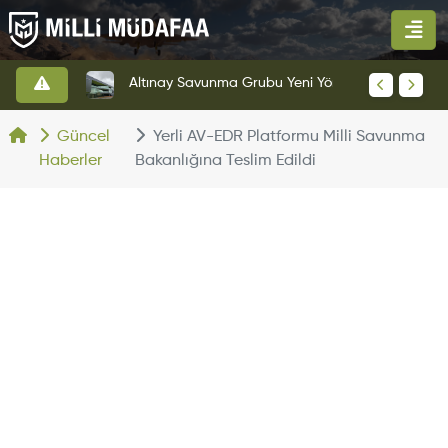
HAVELSAN’dan Azerbaycan Hava Kuvvetlerine Kritik Komuta Kontrol Sistemi İhracatı
Altınay Savunma Grubu Yeni Yönetim Yapısına Geçti
Güncel
Yerli AV-EDR Platformu Milli Savunma
Haberler
Bakanlığına Teslim Edildi