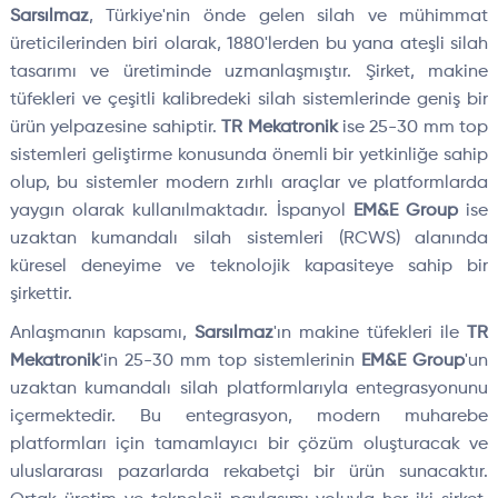
Sarsılmaz
, Türkiye'nin önde gelen silah ve mühimmat
üreticilerinden biri olarak, 1880'lerden bu yana ateşli silah
tasarımı ve üretiminde uzmanlaşmıştır. Şirket, makine
tüfekleri ve çeşitli kalibredeki silah sistemlerinde geniş bir
ürün yelpazesine sahiptir.
TR Mekatronik
ise 25-30 mm top
sistemleri geliştirme konusunda önemli bir yetkinliğe sahip
olup, bu sistemler modern zırhlı araçlar ve platformlarda
yaygın olarak kullanılmaktadır. İspanyol
EM&E Group
ise
uzaktan kumandalı silah sistemleri (RCWS) alanında
küresel deneyime ve teknolojik kapasiteye sahip bir
şirkettir.
Anlaşmanın kapsamı,
Sarsılmaz
'ın makine tüfekleri ile
TR
Mekatronik
'in 25-30 mm top sistemlerinin
EM&E Group
'un
uzaktan kumandalı silah platformlarıyla entegrasyonunu
içermektedir. Bu entegrasyon, modern muharebe
platformları için tamamlayıcı bir çözüm oluşturacak ve
uluslararası pazarlarda rekabetçi bir ürün sunacaktır.