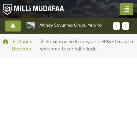
HAVELSAN’dan Azerbaycan Hava Kuvvetlerine Kritik Komuta Kontrol Sistemi İhracatı
Altınay Savunma Grubu Yeni Yönetim Yapısına Geçti
Güncel
Sarsılmaz ve İspanya'nın EM&E Group'u
Haberler
savunma teknolojilerinde…