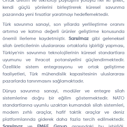
Ortak üretim ve teknoloji paylaşımı yoluyla her iki şirket,
kendi güçlü yönlerini birleştirerek küresel savunma
pazarında yeni fırsatlar yaratmayı hedeflemektedir.
Türk savunma sanayi, son yıllarda yerlileştirme oranını
artırma ve katma değerli ürünler geliştirme konusunda
önemli ilerleme kaydetmiştir.
Sarsılmaz
gibi geleneksel
silah üreticilerinin uluslararası ortaklarla işbirliği yapması,
Türkiye'nin savunma teknolojilerinin küresel standartlara
uyumunu ve ihracat potansiyelini güçlendirmektedir.
Özellikle sistem entegrasyonu ve ortak geliştirme
faaliyetleri, Türk mühendislik kapasitesinin uluslararası
pazarlarda tanınmasını sağlamaktadır.
Dünya savunma sanayi, modüler ve entegre silah
sistemlerine doğru bir eğilim göstermektedir. NATO
standartlarına uyumlu uzaktan kumandalı silah sistemleri,
modern zırhlı araçlar, hafif taktik araçlar ve deniz
platformlarında giderek daha fazla tercih edilmektedir.
Sarsılmaz
ve
EM&E Group
arasındaki bu işbirliği,