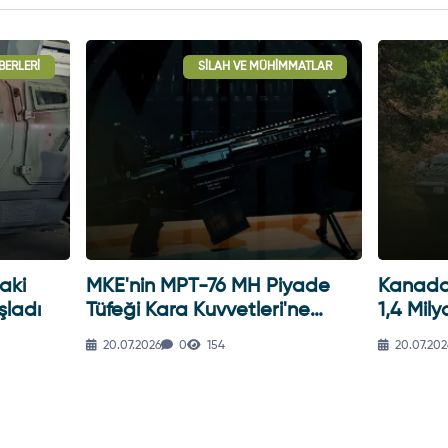
BERLERI
SILAH VE MÜHIMMATLAR
aki
MKE'nin MPT-76 MH Piyade
Kanada'
şladı
Tüfeği Kara Kuvvetleri'ne
1,4 Mily
Teslim Edildi
20.07.2026
0
154
20.07.202