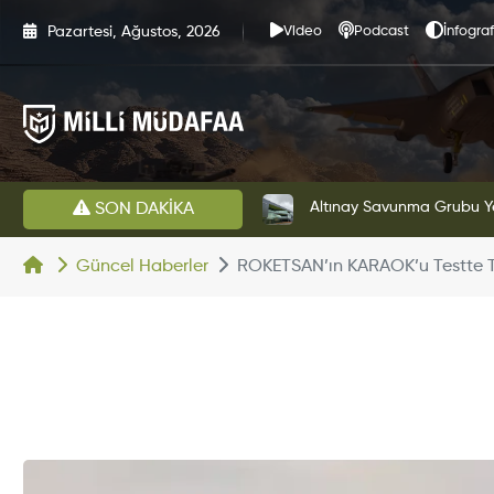
Pazartesi, Ağustos, 2026
Video
Podcast
İnfograf
HAVELSAN’dan Azerbaycan Hava Kuvvetlerine Kritik Komuta Kontrol Sistemi İhracatı
Altınay Savunma Grubu Ye
SON DAKİKA
Güncel Haberler
ROKETSAN’ın KARAOK’u Testte Ta