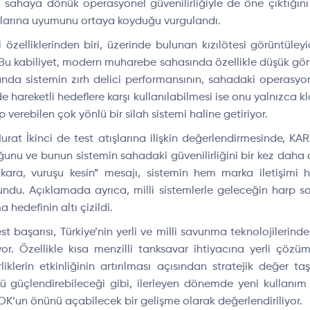
 sahaya dönük operasyonel güvenilirliğiyle de öne çıktığını 
şullarına uyumunu ortaya koyduğu vurgulandı.
özelliklerinden biri, üzerinde bulunan kızılötesi görüntüley
u kabiliyet, modern muharebe sahasında özellikle düşük görüş 
da sistemin zırh delici performansının, sahadaki operasyonel
areketli hedeflere karşı kullanılabilmesi ise onu yalnızca kl
p verebilen çok yönlü bir silah sistemi haline getiriyor.
at İkinci de test atışlarına ilişkin değerlendirmesinde, KA
ğunu ve bunun sistemin sahadaki güvenilirliğini bir kez daha 
ü kara, vuruşu kesin” mesajı, sistemin hem marka iletişimi
undu. Açıklamada ayrıca, milli sistemlerle geleceğin harp sa
edefinin altı çizildi.
t başarısı, Türkiye’nin yerli ve milli savunma teknolojilerinde
. Özellikle kısa menzilli tanksavar ihtiyacına yerli çözüm
iklerin etkinliğinin artırılması açısından stratejik değer taşı
ü güçlendirebileceği gibi, ilerleyen dönemde yeni kullanım 
OK’un önünü açabilecek bir gelişme olarak değerlendiriliyor.