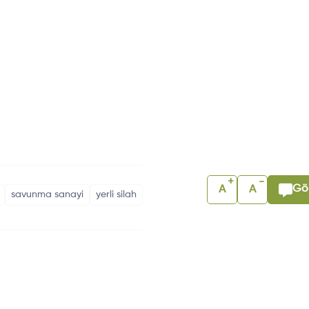
+
-
Gör
A
A
savunma sanayi
yerli silah