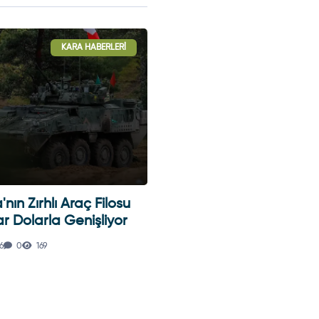
KARA HABERLERI
SILAH VE MÜHIMMA
nın Zırhlı Araç Filosu
CANiK PRIME RADIAN
ar Dolarla Genişliyor
Tabancası Türkiye Pazar
6
0
169
17.07.2026
0
191