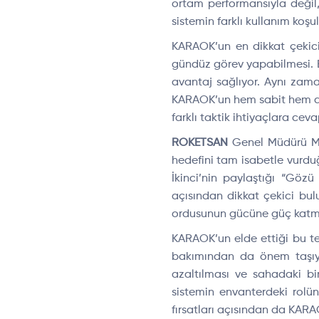
ortam performansıyla değil,
sistemin farklı kullanım ko
KARAOK’un en dikkat çekici 
gündüz görev yapabilmesi. B
avantaj sağlıyor. Aynı zaman
KARAOK’un hem sabit hem de h
farklı taktik ihtiyaçlara ceva
ROKETSAN
Genel Müdürü Mur
hedefini tam isabetle vurdu
İkinci’nin paylaştığı “Göz
açısından dikkat çekici bul
ordusunun gücüne güç katma h
KARAOK’un elde ettiği bu tes
bakımından da önem taşıyor
azaltılması ve sahadaki birl
sistemin envanterdeki rolün
fırsatları açısından da KARA