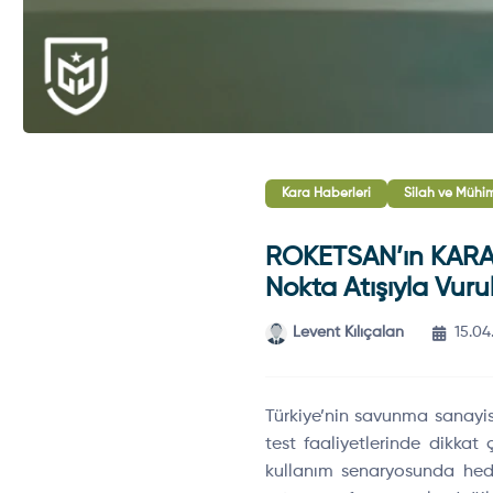
Kara Haberleri
Silah ve Mühi
ROKETSAN’ın KARAOK
Nokta Atışıyla Vuru
Levent Kılıçalan
15.04
Türkiye’nin savunma sanayis
test faaliyetlerinde dikkat 
kullanım senaryosunda hede