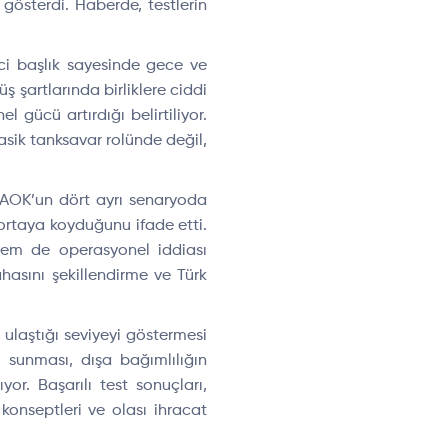
gösterdi. Haberde, testlerin
ici başlık sayesinde gece ve
şartlarında birliklere ciddi
 gücü artırdığı belirtiliyor.
asik tanksavar rolünde değil,
RAOK’un dört ayrı senaryoda
ortaya koyduğunu ifade etti.
 hem de operasyonel iddiası
hasını şekillendirme ve Türk
 ulaştığı seviyeyi göstermesi
 sunması, dışa bağımlılığın
yor. Başarılı test sonuçları,
konseptleri ve olası ihracat