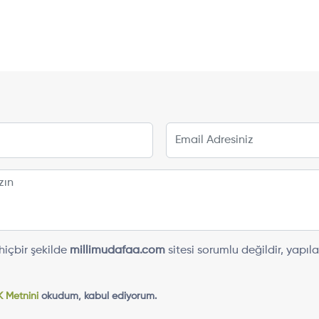
içbir şekilde
millimudafaa.com
sitesi sorumlu değildir, yap
 Metnini
okudum, kabul ediyorum.