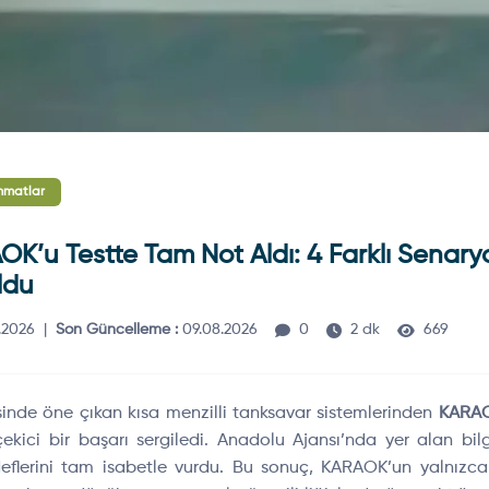
mmatlar
’u Testte Tam Not Aldı: 4 Farklı Senary
ldu
.2026
|
Son Güncelleme :
09.08.2026
0
2 dk
669
inde öne çıkan kısa menzilli tanksavar sistemlerinden
KARA
çekici bir başarı sergiledi. Anadolu Ajansı’nda yer alan bil
flerini tam isabetle vurdu. Bu sonuç, KARAOK’un yalnızca