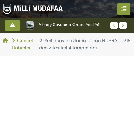
HAVELSAN’dan Azerbaycan Hava Kuvvetlerine Kritik Komuta Kontrol Sistemi İhracatı
Altınay Savunma Grubu Yeni Yönetim Yapısına Geçti
Güncel
Yerli mayın avlama sonarı NUSRAT-1915
Haberler
deniz testlerini tamamladı