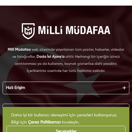
Milli Müdafaa
web sitesinde yayınlanan tüm yazılar, haberler, videolar
ve fotoğraflar,
Dada İst Ajans'a
aittir. Herhangi bir içeriğin izinsiz
alıntılanması ya da kullanımı, kaynak gösterilse dahi yasaktır.
İçeriklerimiz üzerinde her türlü hakkımız saklıdır.
Hızlı Erişim
Hakkımızda
Künye
Kurumsal
Reklam
Daha iyi bir kullanıcı deneyimi için çerezleri kullanıyoruz.
İş Birliği
Bilgi için
Çerez Politikamızı
inceleyin.
KVKK
Arşiv
Çerez Politikası
Seçenekler