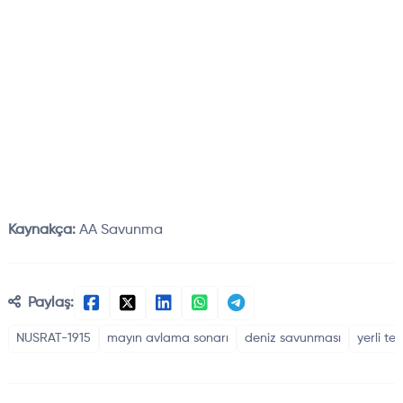
Kaynakça:
AA Savunma
Paylaş:
NUSRAT-1915
mayın avlama sonarı
deniz savunması
yerli tek