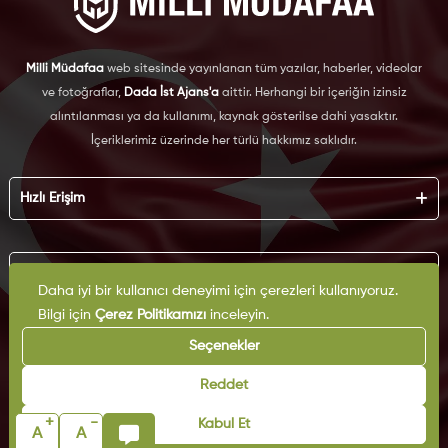
Milli Müdafaa
web sitesinde yayınlanan tüm yazılar, haberler, videolar
ve fotoğraflar,
Dada İst Ajans'a
aittir. Herhangi bir içeriğin izinsiz
alıntılanması ya da kullanımı, kaynak gösterilse dahi yasaktır.
İçeriklerimiz üzerinde her türlü hakkımız saklıdır.
Hızlı Erişim
Hakkımızda
Künye
Kurumsal
Reklam
Daha iyi bir kullanıcı deneyimi için çerezleri kullanıyoruz.
İş Birliği
Bilgi için
Çerez Politikamızı
inceleyin.
KVKK
Arşiv
Çerez Politikası
Seçenekler
İletişim
Gizlilik Politikası
Yazarlar
Kullanım Şartları
Reddet
Yayın İlkeleri
+
-
Kabul Et
A
A