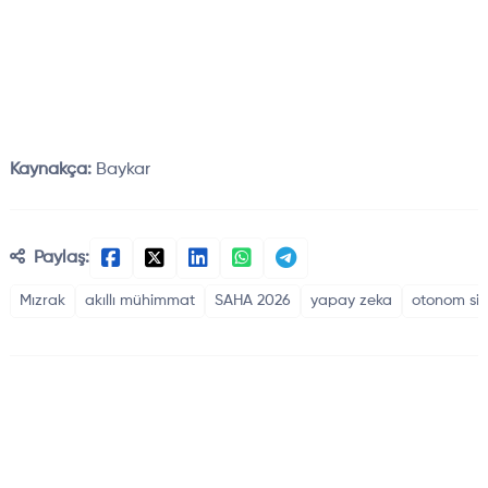
Kaynakça:
Baykar
Paylaş:
Mızrak
akıllı mühimmat
SAHA 2026
yapay zeka
otonom si