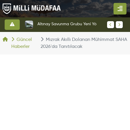
HAVELSAN’dan Azerbaycan Hava Kuvvetlerine Kritik Komuta Kontrol Sistemi İhracatı
Altınay Savunma Grubu Yeni Yönetim Yapısına Geçti
Güncel
Mızrak Akıllı Dolanan Mühimmat SAHA
Haberler
2026'da Tanıtılacak