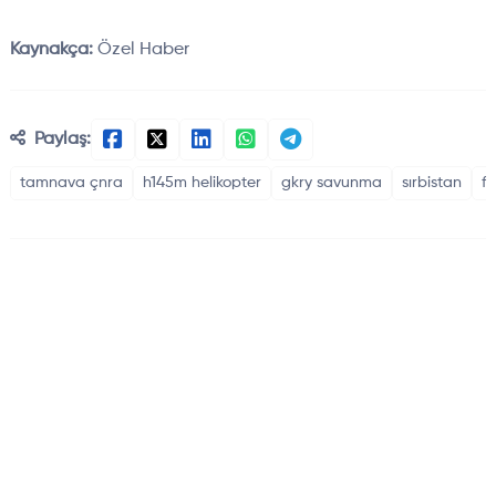
Kaynakça:
Özel Haber
Paylaş:
tamnava çnra
h145m helikopter
gkry savunma
sırbistan
f