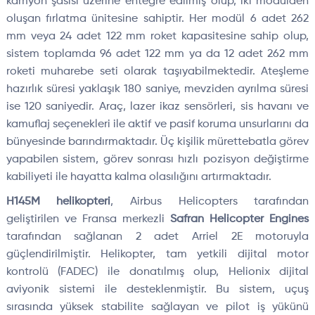
kamyon şasisi üzerine entegre edilmiş olup, iki modülden
oluşan fırlatma ünitesine sahiptir. Her modül 6 adet 262
mm veya 24 adet 122 mm roket kapasitesine sahip olup,
sistem toplamda 96 adet 122 mm ya da 12 adet 262 mm
roketi muharebe seti olarak taşıyabilmektedir. Ateşleme
hazırlık süresi yaklaşık 180 saniye, mevziden ayrılma süresi
ise 120 saniyedir. Araç, lazer ikaz sensörleri, sis havanı ve
kamuflaj seçenekleri ile aktif ve pasif koruma unsurlarını da
bünyesinde barındırmaktadır. Üç kişilik mürettebatla görev
yapabilen sistem, görev sonrası hızlı pozisyon değiştirme
kabiliyeti ile hayatta kalma olasılığını artırmaktadır.
H145M helikopteri
, Airbus Helicopters tarafından
geliştirilen ve Fransa merkezli
Safran Helicopter Engines
tarafından sağlanan 2 adet Arriel 2E motoruyla
güçlendirilmiştir. Helikopter, tam yetkili dijital motor
kontrolü (FADEC) ile donatılmış olup, Helionix dijital
aviyonik sistemi ile desteklenmiştir. Bu sistem, uçuş
sırasında yüksek stabilite sağlayan ve pilot iş yükünü