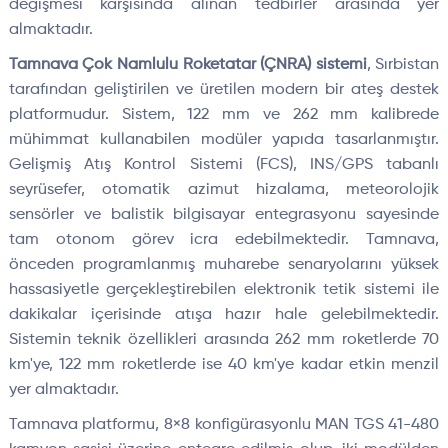
değişmesi karşısında alınan tedbirler arasında yer
almaktadır.
Tamnava Çok Namlulu Roketatar (ÇNRA) sistemi
, Sırbistan
tarafından geliştirilen ve üretilen modern bir ateş destek
platformudur. Sistem, 122 mm ve 262 mm kalibrede
mühimmat kullanabilen modüler yapıda tasarlanmıştır.
Gelişmiş Atış Kontrol Sistemi (FCS), INS/GPS tabanlı
seyrüsefer, otomatik azimut hizalama, meteorolojik
sensörler ve balistik bilgisayar entegrasyonu sayesinde
tam otonom görev icra edebilmektedir. Tamnava,
önceden programlanmış muharebe senaryolarını yüksek
hassasiyetle gerçekleştirebilen elektronik tetik sistemi ile
dakikalar içerisinde atışa hazır hale gelebilmektedir.
Sistemin teknik özellikleri arasında 262 mm roketlerde 70
km'ye, 122 mm roketlerde ise 40 km'ye kadar etkin menzil
yer almaktadır.
Tamnava platformu, 8×8 konfigürasyonlu MAN TGS 41-480