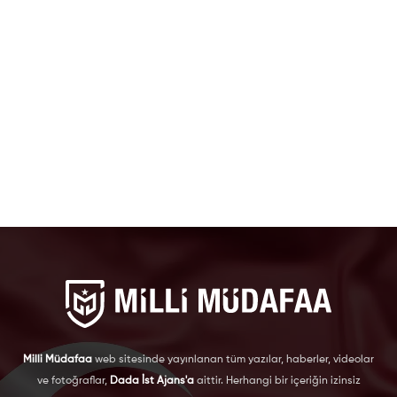
Milli Müdafaa
web sitesinde yayınlanan tüm yazılar, haberler, videolar
ve fotoğraflar,
Dada İst Ajans'a
aittir. Herhangi bir içeriğin izinsiz