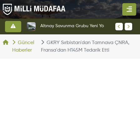
HAVELSAN’dan Azerbaycan Hava Kuvvetlerine Kritik Komuta Kontrol Sistemi İhracatı
Altınay Savunma Grubu Yeni Yönetim Yapısına Geçti
Güncel
GKRY Sırbistan'dan Tamnava ÇNRA,
Haberler
Fransa'dan H145M Tedarik Etti