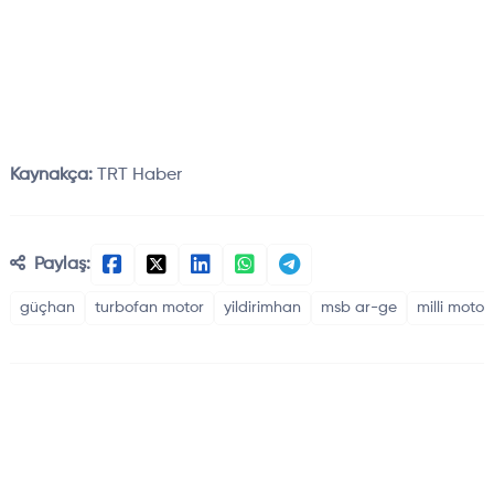
Kaynakça:
TRT Haber
Paylaş:
güçhan
turbofan motor
yildirimhan
msb ar-ge
milli motor