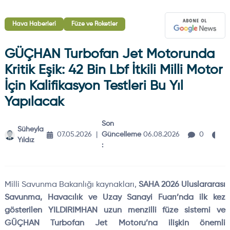
Hava Haberleri
Füze ve Roketler
GÜÇHAN Turbofan Jet Motorunda
Kritik Eşik: 42 Bin Lbf İtkili Milli Motor
İçin Kalifikasyon Testleri Bu Yıl
Yapılacak
Son
Süheyla
3
07.05.2026
|
Güncelleme
06.08.2026
0
Yıldız
d
:
Milli Savunma Bakanlığı kaynakları,
SAHA 2026 Uluslararası
Savunma, Havacılık ve Uzay Sanayi Fuarı’nda ilk kez
gösterilen YILDIRIMHAN uzun menzilli füze sistemi ve
GÜÇHAN Turbofan Jet Motoru’na ilişkin önemli