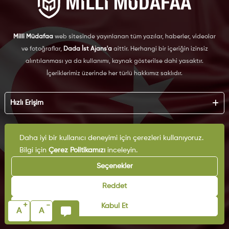
Milli Müdafaa
web sitesinde yayınlanan tüm yazılar, haberler, videolar
ve fotoğraflar,
Dada İst Ajans'a
aittir. Herhangi bir içeriğin izinsiz
alıntılanması ya da kullanımı, kaynak gösterilse dahi yasaktır.
İçeriklerimiz üzerinde her türlü hakkımız saklıdır.
Hızlı Erişim
Hakkımızda
Daha iyi bir kullanıcı deneyimi için çerezleri kullanıyoruz.
Künye
Kurumsal
Reklam
Bilgi için
Çerez Politikamızı
inceleyin.
İş Birliği
KVKK
Seçenekler
Arşiv
Çerez Politikası
İletişim
Reddet
Gizlilik Politikası
Yazarlar
Kullanım Şartları
+
-
Kabul Et
Yayın İlkeleri
A
A