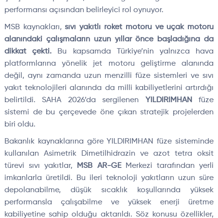
performansı açısından belirleyici rol oynuyor.
MSB kaynakları,
sıvı yakıtlı roket motoru ve uçak motoru
alanındaki çalışmaların uzun yıllar önce başladığına da
dikkat çekti.
Bu kapsamda Türkiye’nin yalnızca hava
platformlarına yönelik jet motoru geliştirme alanında
değil, aynı zamanda uzun menzilli füze sistemleri ve sıvı
yakıt teknolojileri alanında da milli kabiliyetlerini artırdığı
belirtildi. SAHA 2026’da sergilenen
YILDIRIMHAN
füze
sistemi de bu çerçevede öne çıkan stratejik projelerden
biri oldu.
Bakanlık kaynaklarına göre YILDIRIMHAN füze sisteminde
kullanılan Asimetrik Dimetilhidrazin ve azot tetra oksit
türevi sıvı yakıtlar,
MSB AR-GE
Merkezi tarafından yerli
imkanlarla üretildi. Bu ileri teknoloji yakıtların uzun süre
depolanabilme, düşük sıcaklık koşullarında yüksek
performansla çalışabilme ve yüksek enerji üretme
kabiliyetine sahip olduğu aktarıldı. Söz konusu özellikler,