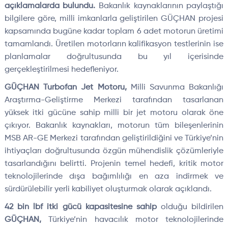
açıklamalarda bulundu.
Bakanlık kaynaklarının paylaştığı
bilgilere göre, milli imkanlarla geliştirilen GÜÇHAN projesi
kapsamında bugüne kadar toplam 6 adet motorun üretimi
tamamlandı. Üretilen motorların kalifikasyon testlerinin ise
planlamalar doğrultusunda bu yıl içerisinde
gerçekleştirilmesi hedefleniyor.
GÜÇHAN Turbofan Jet Motoru,
Milli Savunma Bakanlığı
Araştırma-Geliştirme Merkezi tarafından tasarlanan
yüksek itki gücüne sahip milli bir jet motoru olarak öne
çıkıyor. Bakanlık kaynakları, motorun tüm bileşenlerinin
MSB AR-GE Merkezi tarafından geliştirildiğini ve Türkiye’nin
ihtiyaçları doğrultusunda özgün mühendislik çözümleriyle
tasarlandığını belirtti. Projenin temel hedefi, kritik motor
teknolojilerinde dışa bağımlılığı en aza indirmek ve
sürdürülebilir yerli kabiliyet oluşturmak olarak açıklandı.
42 bin lbf itki gücü kapasitesine sahip
olduğu bildirilen
GÜÇHAN,
Türkiye’nin havacılık motor teknolojilerinde