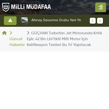
HAVELSAN’dan Azerbaycan Hava Kuvvetlerine Kritik Komuta Kontrol Sistemi İhracatı
Altınay Savunma Grubu Yeni Yönetim Yapısına Geçti
GÜÇHAN Turbofan Jet Motorunda Kritik
Güncel
Eşik: 42 Bin Lbf İtkili Milli Motor İçin
Haberler
Kalifikasyon Testleri Bu Yıl Yapılacak