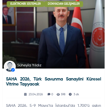
ELEKTRONIK SISTEMLER
DÜNYADAN GELIŞMELER
Deniz Haberleri
223
Uydu ve Uzay Haberi
44
Silah ve Mühimmatlar
231
Süheyla Yıldız
SAHA 2026, Türk Savunma Sanayiini Küresel
Füze ve Roketler
226
Vitrine Taşıyacak
23.04.2026
0
598
3 dk
Elektronik Sistemler
537
SAHA 2026, 5-9 Mayıs’ta İstanbul’da 1.700’ü aşkın