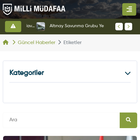
HAVELSAN’dan Azerbaycan Hava Kuvvetlerine Kritik Komuta Kontrol Sistemi İhracatı
Altınay Savunma Grubu Yeni Yönetim Yapısına Geçti
Güncel Haberler
Etiketler
Kategoriler
Kara Haberleri
374
Hava Haberleri
630