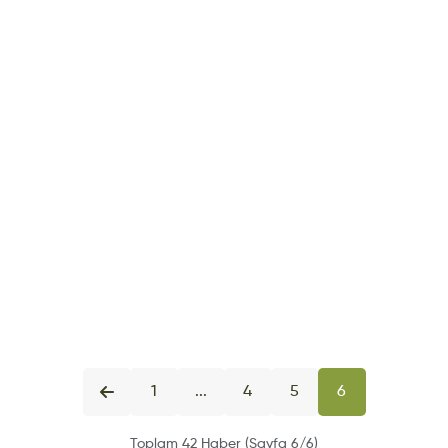
1
...
4
5
6
Toplam 42 Haber (Sayfa 6/6)