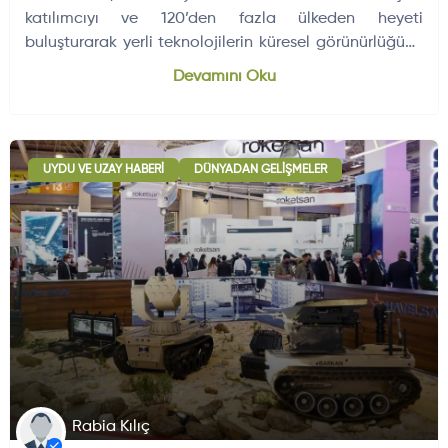
katılımcıyı ve 120’den fazla ülkeden heyeti
buluşturarak yerli teknolojilerin küresel görünürlüğünü
artıracak.
Dünyadan Gelişmeler
704
Devamını Oku
UYDU VE UZAY HABERI
DÜNYADAN GELIŞMELER
Rabia Kılıç