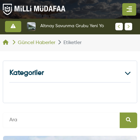
HAVELSAN’dan Azerbaycan Hava Kuvvetlerine Kritik Komuta Kontrol Sistemi İhracatı
Altınay Savunma Grubu Yeni Yönetim Yapısına Geçti
Güncel Haberler
Etiketler
Kategoriler
Kara Haberleri
374
Hava Haberleri
630