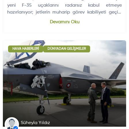
yeni F-35 uçaklarını radarsız kabul etmeye
hazırlanıyor; jetlerin muharip görev kabiliyeti geçici
olarak sınırlanabilir.
Dünyadan Gelişmeler
704
Devamını Oku
HAVA HABERLERI
DÜNYADAN GELIŞMELER
Süheyla Yıldız