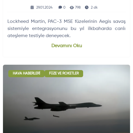
29.01.2024
0
798
2 dk
Lockheed Martin, PAC-3 MSE füzelerinin Aegis savaş
sistemiyle entegrasyonunu bu yıl ilkbaharda canlı
ateşleme testiyle deneyecek.
Devamını Oku
HAVA HABERLERI
FÜZE VE ROKETLER