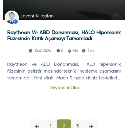
Levent Kılıçalan
Raytheon Ve ABD Donanması, HALO Hipersonik
Füzesinde Kritik Aşamayı Tamamladı
10.01.2024
0
664
2 dk
Raytheon ve ABD Donanması, HALO hipersonik
füzesinin geliştirilmesinde teknik inceleme aşamasını
tamamladı. Yeni silah, Mach 5 hızla deniz hedeflerini
vurabilecek.
Devamını Oku
1
2
3