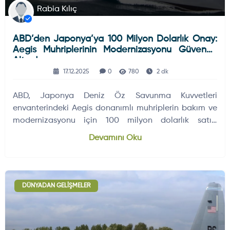
Rabia Kılıç
ABD’den Japonya’ya 100 Milyon Dolarlık Onay:
Aegis Muhriplerinin Modernizasyonu Güvence
Altında
17.12.2025
0
780
2 dk
ABD, Japonya Deniz Öz Savunma Kuvvetleri
envanterindeki Aegis donanımlı muhriplerin bakım ve
modernizasyonu için 100 milyon dolarlık satışı
onayladı. Program, hava ve füze savunma
Devamını Oku
kabiliyetlerinin sürekliliğini hedefliyor.
DÜNYADAN GELIŞMELER