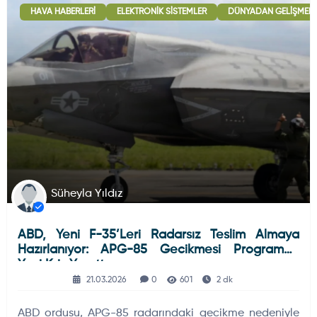
HAVA HABERLERI
ELEKTRONIK SISTEMLER
DÜNYADAN GELIŞMELE
Deniz Haberleri
223
Uydu ve Uzay Haberi
44
Silah ve Mühimmatlar
231
Süheyla Yıldız
ABD, Yeni F-35’leri Radarsız Teslim Almaya
Füze ve Roketler
226
Hazırlanıyor: APG-85 Gecikmesi Programda
Yeni Kriz Yarattı
21.03.2026
0
601
2 dk
Elektronik Sistemler
537
ABD ordusu, APG-85 radarındaki gecikme nedeniyle