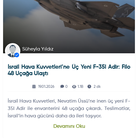
Süheyla Yıldız
İsrail Hava Kuvvetleri’ne Üç Yeni F-35I Adir: Filo
48 Uçağa Ulaştı
19.01.2026
0
1.1B
2 dk
İsrail Hava Kuvvetleri, Nevatim Üssü’ne inen üç yeni F-
35I Adir ile envanterini 48 uçağa çıkardı. Teslimatlar,
İsrail’in hava gücünü daha da ileri taşıyor.
Devamını Oku