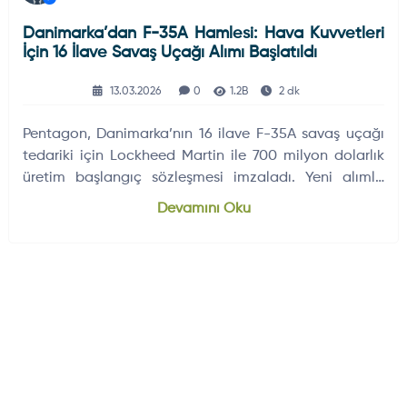
Danimarka’dan F-35A Hamlesi: Hava Kuvvetleri
İçin 16 İlave Savaş Uçağı Alımı Başlatıldı
13.03.2026
0
1.2B
2 dk
Pentagon, Danimarka’nın 16 ilave F-35A savaş uçağı
tedariki için Lockheed Martin ile 700 milyon dolarlık
üretim başlangıç sözleşmesi imzaladı. Yeni alımla
Danimarka’nın toplam F-35 filosunun 43 uçağa
Devamını Oku
ulaşması hedefleniyor.