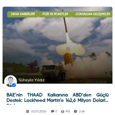
HAVA HABERLERI
FÜZE VE ROKETLER
DÜNYADAN GELIŞMELER
Süheyla Yıldız
BAE’nin THAAD Kalkanına ABD’den Güçlü
Destek: Lockheed Martin’e 142,6 Milyon Dolarlık
Sözleşme
02.01.2026
0
745
2 dk