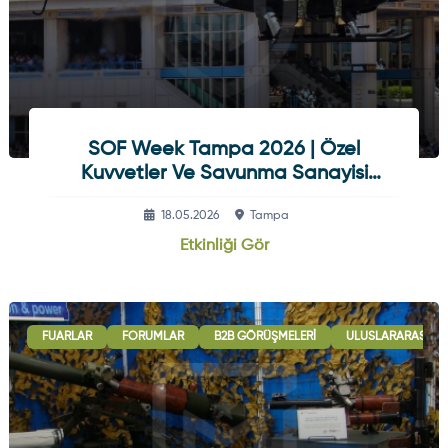
SOF Week Tampa 2026 | Özel
Kuvvetler Ve Savunma Sanayisi
Etkinliği
18.05.2026
Tampa
Etkinliği Gör
FUARLAR
FORUMLAR
B2B GÖRÜŞMELERI
ULUSLARARASI İŞB