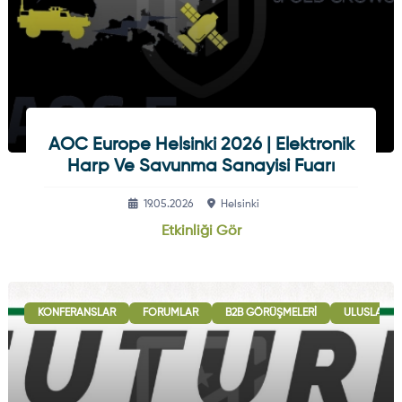
AOC Europe Helsinki 2026 | Elektronik
Harp Ve Savunma Sanayisi Fuarı
19.05.2026
Helsinki
Etkinliği Gör
KONFERANSLAR
FORUMLAR
B2B GÖRÜŞMELERI
ULUSLARARA