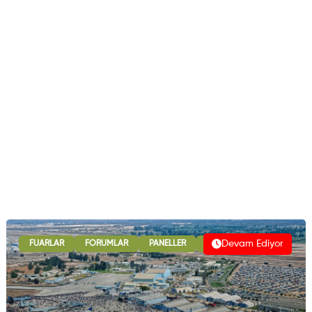
Devam Ediyor
FUARLAR
FORUMLAR
PANELLER
B2B GÖRÜŞMELERI
ULU