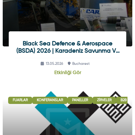
Black Sea Defence & Aerospace
(BSDA) 2026 | Karadeniz Savunma Ve
Havacılık Fuarı
13.05.2026
Bucharest
Etkinliği Gör
FUARLAR
KONFERANSLAR
PANELLER
ZIRVELER
B2B GÖR