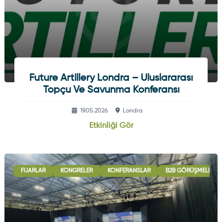
Future Artillery Londra – Uluslararası
Topçu Ve Savunma Konferansı
19.05.2026
Londra
Etkinliği Gör
FUARLAR
KONGRELER
KONFERANSLAR
B2B GÖRÜŞMELERI