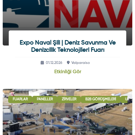
Expo Naval Şili | Deniz Savunma Ve
Denizcilik Teknolojileri Fuarı
01.12.2026
Valparaíso
Etkinliği Gör
FUARLAR
PANELLER
ZIRVELER
B2B GÖRÜŞMELERI
ULUSL