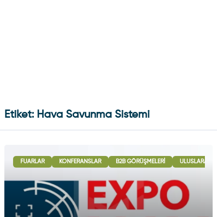
Etiket: Hava Savunma Sistemi
FUARLAR
KONFERANSLAR
B2B GÖRÜŞMELERI
ULUSLARARASI