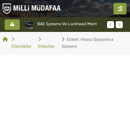
BAE Systems Ve Lockheed Martin'den Blizzard Çok Görevli İHA
Anduril'in Ohio Tesisinden İlk YFQ-44A Fury Çıktı
Etiket: Hava Savunma
Etkinlikler
Etiketler
Sistemi