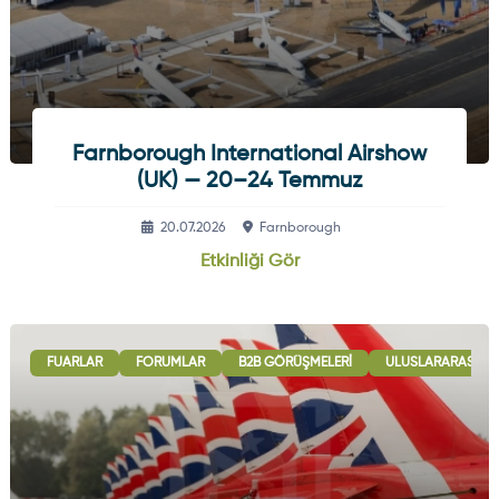
Farnborough International Airshow
(UK) — 20–24 Temmuz
20.07.2026
Farnborough
Etkinliği Gör
FUARLAR
FORUMLAR
B2B GÖRÜŞMELERI
ULUSLARARASI İŞB