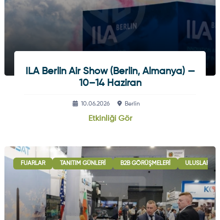
ILA Berlin Air Show (Berlin, Almanya) —
10–14 Haziran
10.06.2026
Berlin
Etkinliği Gör
FUARLAR
TANITIM GÜNLERI
B2B GÖRÜŞMELERI
ULUSLARARAS