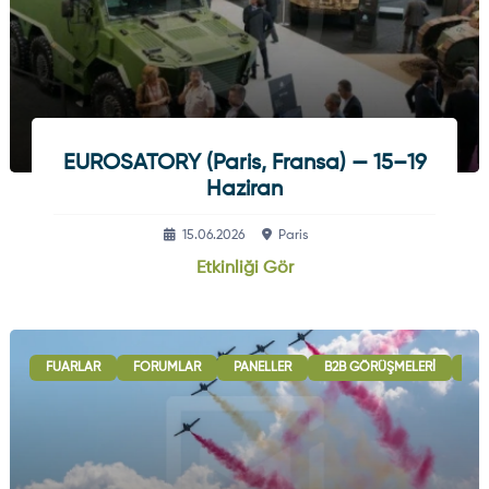
EUROSATORY (Paris, Fransa) — 15–19
Haziran
15.06.2026
Paris
Etkinliği Gör
FUARLAR
FORUMLAR
PANELLER
B2B GÖRÜŞMELERI
ULU