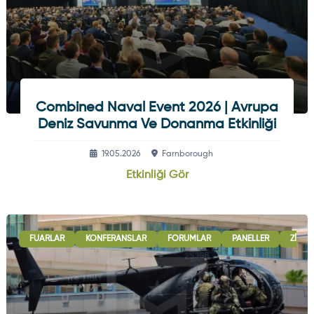
Combined Naval Event 2026 | Avrupa
Deniz Savunma Ve Donanma Etkinliği
19.05.2026
Farnborough
Etkinliği Gör
FUARLAR
KONFERANSLAR
FORUMLAR
PANELLER
ZIRVE