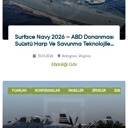
Surface Navy 2026 – ABD Donanması
Suüstü Harp Ve Savunma Teknolojileri
Etkinliği
13.01.2026
Arlington, Virginia
Etkinliği Gör
FUARLAR
KONFERANSLAR
PANELLER
ZIRVELER
B2B GÖR