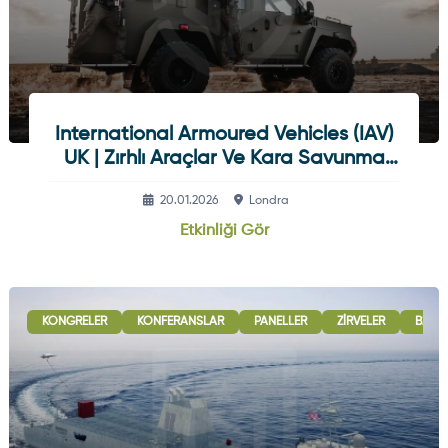
International Armoured Vehicles (IAV)
UK | Zırhlı Araçlar Ve Kara Savunma
Teknolojileri
20.01.2026
Londra
Etkinliği Gör
KONGRELER
KONFERANSLAR
PANELLER
ZIRVELER
B2B 