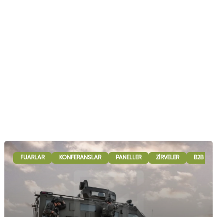
FUARLAR
KONFERANSLAR
PANELLER
ZIRVELER
B2B GÖR