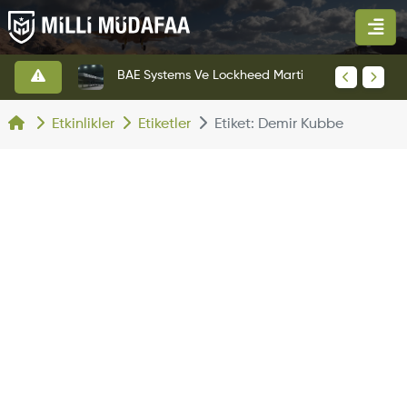
KAAN Savaş Uçağı Ön Uçuş Taksi Testini Başarıyla Tamamladı
BAE Systems Ve Lockheed Martin'den Blizzard Çok Görevli İHA
Etkinlikler
Etiketler
Etiket: Demir Kubbe