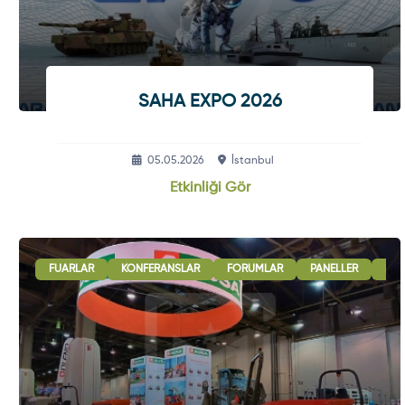
SAHA EXPO 2026
05.05.2026
İstanbul
Etkinliği Gör
FUARLAR
KONFERANSLAR
FORUMLAR
PANELLER
B2B