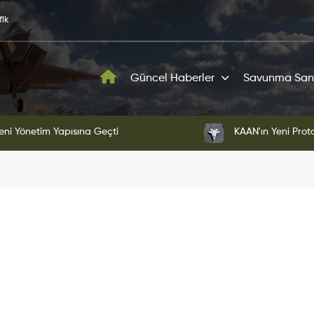
fik
Güncel Haberler
Savunma San
ototipi Pist Testlerine Başladı
KAAN S