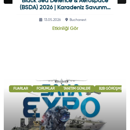
Black Sea Defence & Aerospace
(BSDA) 2026 | Karadeniz Savunma
Ve Havacılık Fuarı
13.05.2026
Bucharest
Etkinliği Gör
FUARLAR
FORUMLAR
TANITIM GÜNLERI
B2B GÖRÜŞMELERI