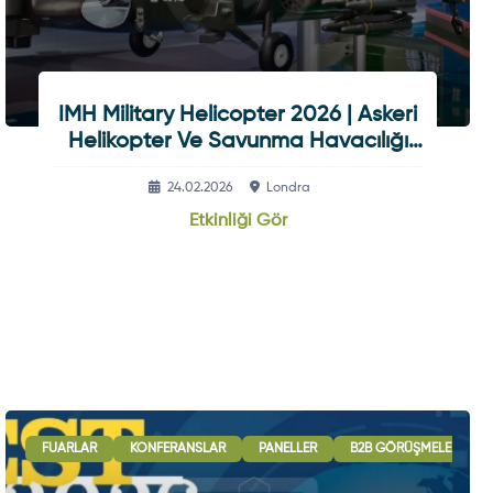
IMH Military Helicopter 2026 | Askeri
Helikopter Ve Savunma Havacılığı
Fuarı
24.02.2026
Londra
Etkinliği Gör
ASI İŞBIRLIĞI OTURUMLARI
FUARLAR
KONFERANSLAR
SERGI - GÖSTERI
PANELLER
B2B GÖRÜŞMELERI