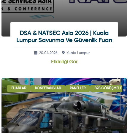
DSA & NATSEC Asia 2026 | Kuala
Lumpur Savunma Ve Güvenlik Fuarı
20.04.2026
Kuala Lumpur
Etkinliği Gör
ULUSLARARASI İŞBIRLIĞI OTURUMLARI
FUARLAR
KONFERANSLAR
PANELLER
SERGI - GÖSTERI
B2B GÖRÜŞMELERI