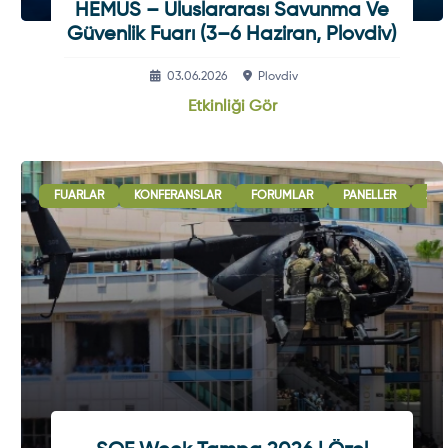
HEMUS – Uluslararası Savunma Ve
Güvenlik Fuarı (3–6 Haziran, Plovdiv)
03.06.2026
Plovdiv
Etkinliği Gör
FUARLAR
KONFERANSLAR
FORUMLAR
PANELLER
ZIR