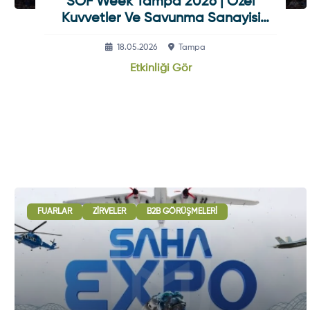
SOF Week Tampa 2026 | Özel
Kuvvetler Ve Savunma Sanayisi
Etkinliği
18.05.2026
Tampa
Etkinliği Gör
FUARLAR
ZIRVELER
B2B GÖRÜŞMELERI