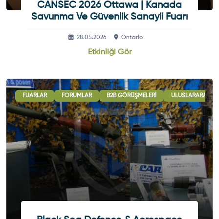
CANSEC 2026 Ottawa | Kanada
Savunma Ve Güvenlik Sanayii Fuarı
28.05.2026
Ontario
Etkinliği Gör
VELER
FUARLAR
B2B GÖRÜŞMELERI
FORUMLAR
ULUSLARARASI İŞBIRLIĞI OTURUMLARI
B2B GÖRÜŞMELERI
ULUSLARARASI İŞ
SER