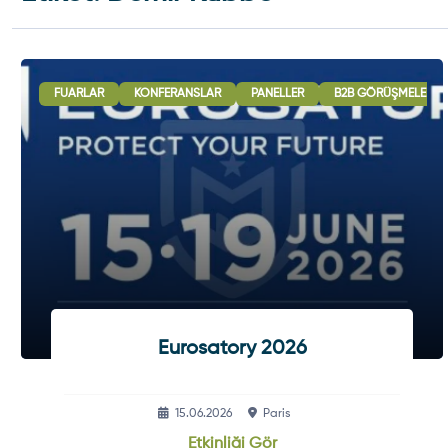
FUARLAR
KONFERANSLAR
PANELLER
B2B GÖRÜŞMELERI
Eurosatory 2026
15.06.2026
Paris
Etkinliği Gör