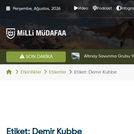
Perşembe, Ağustos, 2026
Video
Podcast
İnfogra
 Yeni Yönetim Yapısına Geçti
KAAN'ın Yeni Pr
SON DAKİKA
Etkinlikler
Etiketler
Etiket: Demir Kubbe
Etiket: Demir Kubbe