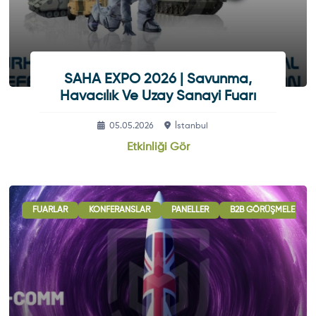
SAHA EXPO 2026 | Savunma,
Havacılık Ve Uzay Sanayi Fuarı
05.05.2026
İstanbul
Etkinliği Gör
 GÖRÜŞMELERI
FUARLAR
ULUSLARARASI İŞBIRLIĞI OTURUMLARI
KONFERANSLAR
PANELLER
B2B GÖRÜŞMELERI
SERGI - GÖSTERI