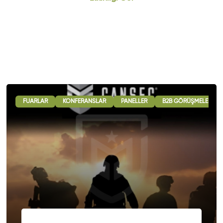
ASI İŞBIRLIĞI OTURUMLARI
FUARLAR
KONFERANSLAR
SERGI - GÖSTERI
PANELLER
B2B GÖRÜŞMELERI