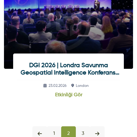
DGI 2026 | Londra Savunma
Geospatial Intelligence Konferansı
Ve Fuarı
23.02.2026
London
Etkinliği Gör
1
2
3