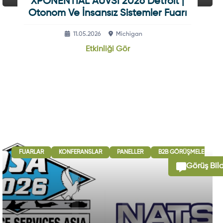
XPONENTIAL AUVSI 2026 Detroit |
Otonom Ve İnsansız Sistemler Fuarı
11.05.2026
Michigan
Etkinliği Gör
ULUSLARARASI İŞBIRLIĞI OTURUMLARI
FUARLAR
KONFERANSLAR
PANELLER
SERGI - GÖSTERI
B2B GÖRÜŞMELERI
Görüş Bild