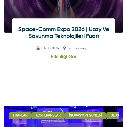
Space-Comm Expo 2026 | Uzay Ve
Savunma Teknolojileri Fuarı
04.03.2026
Farnboroug
Etkinliği Gör
 GÖRÜŞMELERI
FUARLAR
ULUSLARARASI İŞBIRLIĞI OTURUMLARI
KONFERANSLAR
İNOVASYON GÜNLERI
SERGI - GÖSTERI
ULUSLARAR