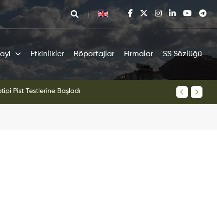
ayi
Etkinlikler
Röportajlar
Firmalar
SS Sözlüğü
avaş Uçağı Ön Uçuş Taksi Testini Başarıyla Tamamladı