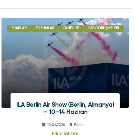
USLARARASI İŞBIRLIĞI OTURUMLARI
FUARLAR
FORUMLAR
PANELLER
SERGI - GÖSTERI
B2B GÖRÜŞMELERI
ULU
ILA Berlin Air Show (Berlin, Almanya)
— 10–14 Haziran
10.06.2026
Berlin
Etkinliği Gör