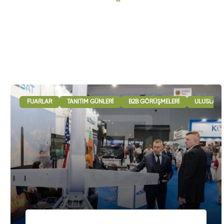
FUARLAR
TANITIM GÜNLERI
B2B GÖRÜŞMELERI
ULUSLARAR