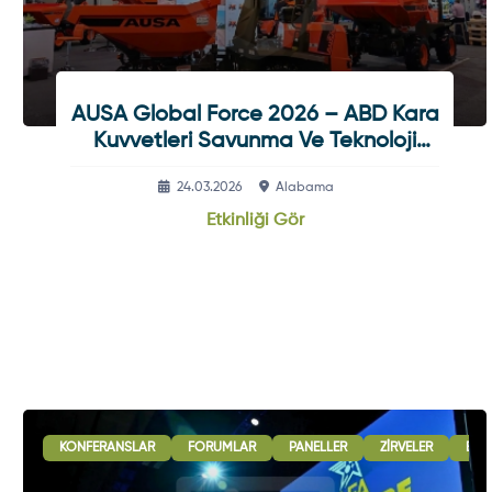
AUSA Global Force 2026 – ABD Kara
Kuvvetleri Savunma Ve Teknoloji
Fuarı
24.03.2026
Alabama
Etkinliği Gör
KONFERANSLAR
FORUMLAR
PANELLER
ZIRVELER
B2B