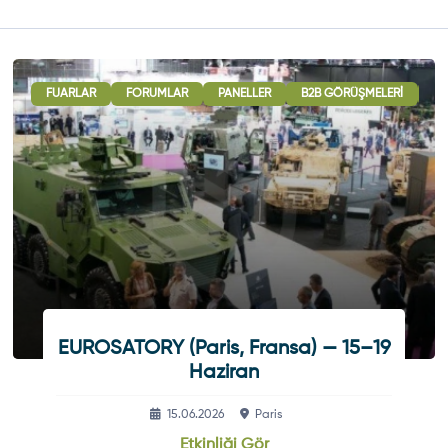
FUARLAR
FORUMLAR
PANELLER
B2B GÖRÜŞMELERI
UL
EUROSATORY (Paris, Fransa) — 15–19
Haziran
15.06.2026
Paris
Etkinliği Gör