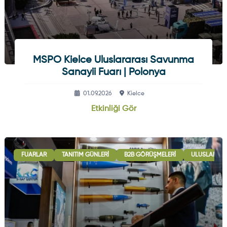
MSPO Kielce Uluslararası Savunma
Sanayii Fuarı | Polonya
01.09.2026
Kielce
Etkinliği Gör
FUARLAR
TANITIM GÜNLERI
B2B GÖRÜŞMELERI
ULUSLARARAS