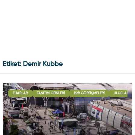
Etiket: Demir Kubbe
FUARLAR
TANITIM GÜNLERI
B2B GÖRÜŞMELERI
ULUSLARARAS