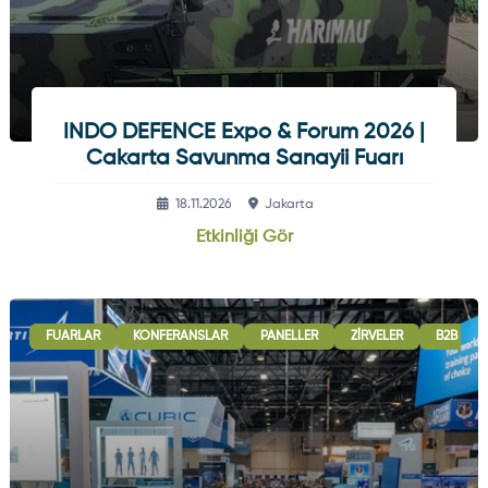
INDO DEFENCE Expo & Forum 2026 |
Cakarta Savunma Sanayii Fuarı
18.11.2026
Jakarta
Etkinliği Gör
FUARLAR
KONFERANSLAR
PANELLER
ZIRVELER
B2B GÖR