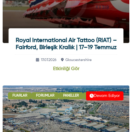
Royal International Air Tattoo (RIAT) –
Fairford, Birleşik Krallık | 17–19 Temmuz
17.07.2026
Gloucestershire
Etkinliği Gör
Devam Ediyor
FUARLAR
FORUMLAR
PANELLER
B2B GÖRÜŞMELERI
ULU