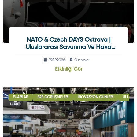
NATO & Czech DAYS Ostrava |
Uluslararası Savunma Ve Hava
Gösterisi
19.09.2026
Ostrava
Etkinliği Gör
FUARLAR
B2B GÖRÜŞMELERI
İNOVASYON GÜNLERI
ULUSLAR