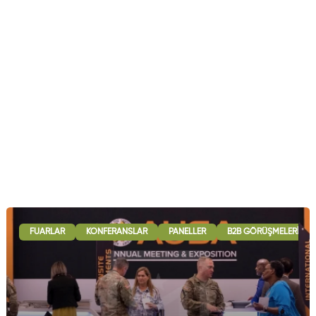
FUARLAR
KONFERANSLAR
PANELLER
B2B GÖRÜŞMELERI