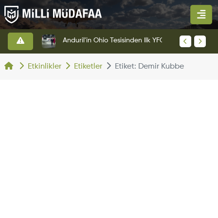
Anduril'in Ohio Tesisinden İlk YFQ-44A Fury Çıktı
HAVELSAN’dan Azerbaycan Hava Kuvvetlerine Kritik Komuta Kontrol Sistemi İhracatı
Etkinlikler
Etiketler
Etiket: Demir Kubbe