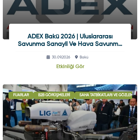
ADEX Bakü 2026 | Uluslararası
Savunma Sanayii Ve Hava Savunma
Sistemleri Fuarı
30.09.2026
Bakü
Etkinliği Gör
FUARLAR
B2B GÖRÜŞMELERI
SAHA TATBIKATLARI VE GÖZLEM ETK