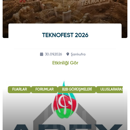
TEKNOFEST 2026
30.09.2026
Şanlıufra
Etkinliği Gör
FUARLAR
FORUMLAR
B2B GÖRÜŞMELERI
ULUSLARARASI İŞB