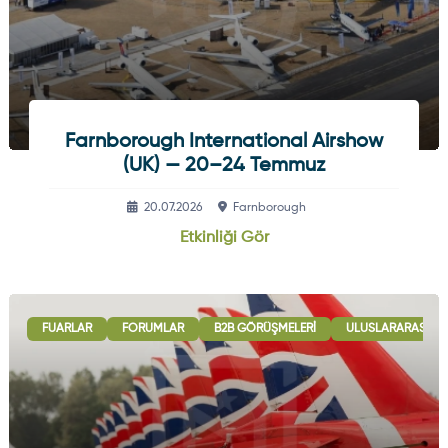
Farnborough International Airshow
(UK) — 20–24 Temmuz
20.07.2026
Farnborough
Etkinliği Gör
FUARLAR
FORUMLAR
B2B GÖRÜŞMELERI
ULUSLARARASI İŞB