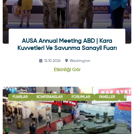
AUSA Annual Meeting ABD | Kara
Kuvvetleri Ve Savunma Sanayii Fuarı
12.10.2026
Washington
Etkinliği Gör
FUARLAR
KONFERANSLAR
FORUMLAR
PANELLER
B2B G