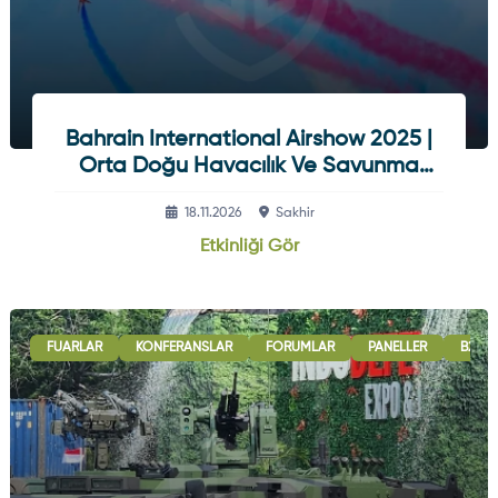
Bahrain International Airshow 2025 |
Orta Doğu Havacılık Ve Savunma
Fuarı
18.11.2026
Sakhir
Etkinliği Gör
FUARLAR
KONFERANSLAR
FORUMLAR
PANELLER
B2B G