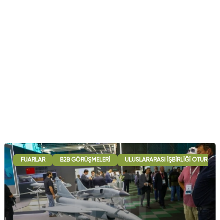
FUARLAR
B2B GÖRÜŞMELERI
ULUSLARARASI İŞBIRLIĞI OTURUML