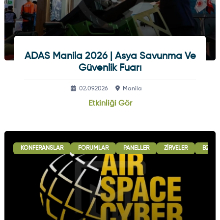
ADAS Manila 2026 | Asya Savunma Ve
Güvenlik Fuarı
02.09.2026
Manila
Etkinliği Gör
KONFERANSLAR
FORUMLAR
PANELLER
ZIRVELER
B2B G