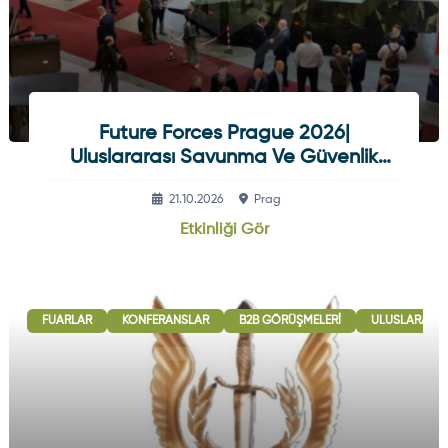
Future Forces Prague 2026|
Uluslararası Savunma Ve Güvenlik
Fuarı
21.10.2026
Prag
Etkinliği Gör
FUARLAR
KONFERANSLAR
B2B GÖRÜŞMELERI
ULUSLARARASI