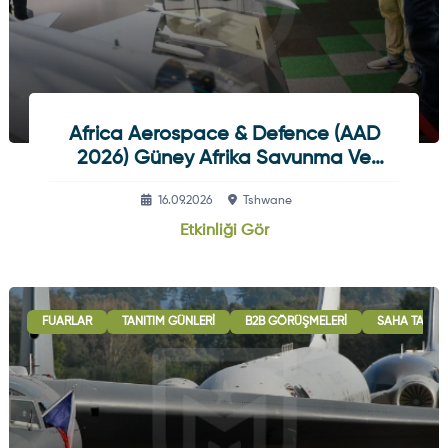
Africa Aerospace & Defence (AAD
2026) Güney Afrika Savunma Ve
Havacılık Fuarı
16.09.2026
Tshwane
Etkinliği Gör
FUARLAR
TANITIM GÜNLERI
B2B GÖRÜŞMELERI
SAHA TATBIK